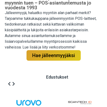
myynnin tuen – POS-asiantuntemusta jo
vuodesta 1993
Jälleenmyyjä, haluatko myyntiin alan parhaat merkit?
Tarjoamme tukkukauppana jälleenmyyntiin POS-laitteet,
tiedonkeruun ratkaisut sekä kattavan valikoiman
käsipäätteitä ja lukijoita erilaisiin asiakastarpeisiin.
Autamme sinua asiantuntemuksellamme ja
lisäarvopalveluillamme myyntiprosessin kaikissa
vaiheissa. Lue lisää ja liity verkostoomme!
Hae jälleenmyyjäksi
Edustukset