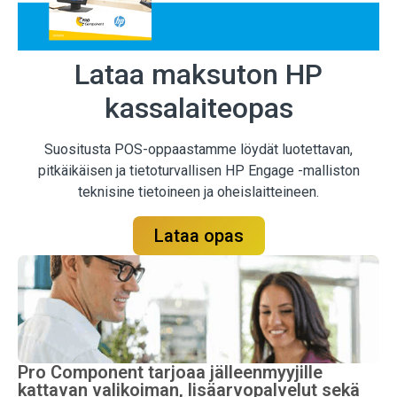
Lataa maksuton HP
kassalaiteopas
Suositusta POS-oppaastamme löydät luotettavan,
pitkäikäisen ja tietoturvallisen HP Engage -malliston
teknisine tietoineen ja oheislaitteineen.
Lataa opas
Pro Component tarjoaa jälleenmyyjille
kattavan valikoiman, lisäarvopalvelut sekä