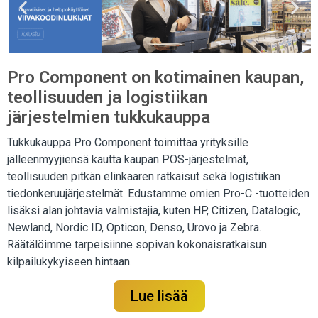
Pro Component on kotimainen kaupan,
teollisuuden ja logistiikan
järjestelmien tukkukauppa
Tukkukauppa Pro Component toimittaa yrityksille
jälleenmyyjiensä kautta kaupan POS-järjestelmät,
teollisuuden pitkän elinkaaren ratkaisut sekä logistiikan
tiedonkeruujärjestelmät. Edustamme omien Pro-C -tuotteiden
lisäksi alan johtavia valmistajia, kuten HP, Citizen, Datalogic,
Newland, Nordic ID, Opticon, Denso, Urovo ja Zebra.
Räätälöimme tarpeisiinne sopivan kokonaisratkaisun
kilpailukykyiseen hintaan.
Lue lisää