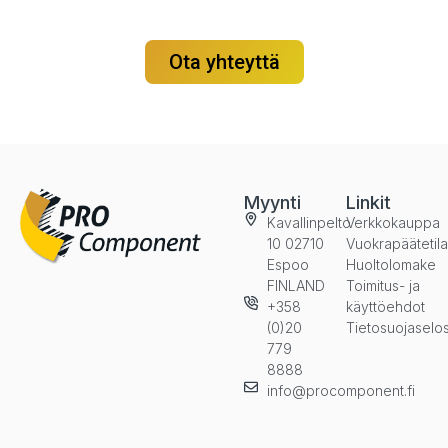
Ota yhteyttä
Myynti
Linkit
Kavallinpelto
Verkkokauppa
10 02710
Vuokrapäätetil
Espoo
Huoltolomake
FINLAND
Toimitus- ja
+358
käyttöehdot
(0)20
Tietosuojaselo
779
8888
info@procomponent.fi