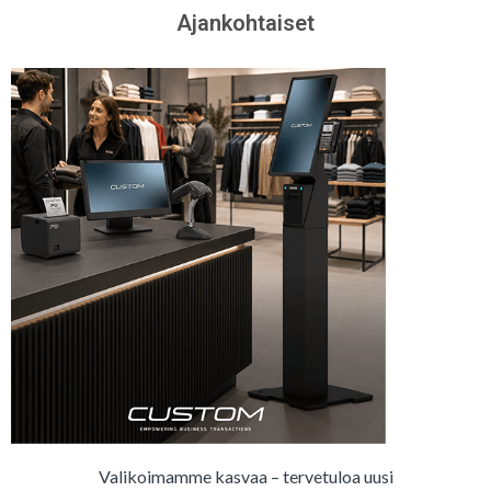
Ajankohtaiset
Valikoimamme kasvaa – tervetuloa uusi