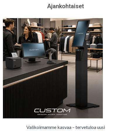
Ajankohtaiset
Valikoimamme kasvaa – tervetuloa uusi