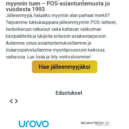
myynnin tuen – POS-asiantuntemusta jo
vuodesta 1993
Jälleenmyyjä, haluatko myyntiin alan parhaat merkit?
Tarjoamme tukkukauppana jälleenmyyntiin POS-laitteet,
tiedonkeruun ratkaisut sekä kattavan valikoiman
käsipäätteitä ja lukijoita erilaisiin asiakastarpeisiin.
Autamme sinua asiantuntemuksellamme ja
lisäarvopalveluillamme myyntiprosessin kaikissa
vaiheissa. Lue lisää ja liity verkostoomme!
Hae jälleenmyyjäksi
Edustukset