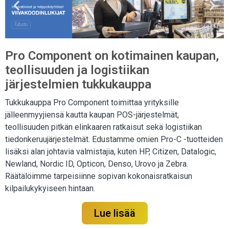
Pro Component on kotimainen kaupan,
teollisuuden ja logistiikan
järjestelmien tukkukauppa
Tukkukauppa Pro Component toimittaa yrityksille
jälleenmyyjiensä kautta kaupan POS-järjestelmät,
teollisuuden pitkän elinkaaren ratkaisut sekä logistiikan
tiedonkeruujärjestelmät. Edustamme omien Pro-C -tuotteiden
lisäksi alan johtavia valmistajia, kuten HP, Citizen, Datalogic,
Newland, Nordic ID, Opticon, Denso, Urovo ja Zebra.
Räätälöimme tarpeisiinne sopivan kokonaisratkaisun
kilpailukykyiseen hintaan.
Lue lisää