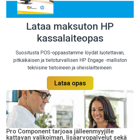
Lataa maksuton HP
kassalaiteopas
Suositusta POS-oppaastamme löydät luotettavan,
pitkäikäisen ja tietoturvallisen HP Engage -malliston
teknisine tietoineen ja oheislaitteineen.
Lataa opas
Pro Component tarjoaa jälleenmyyjille
kattavan valikoiman, lisäarvopalvelut sekä