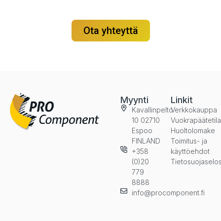
Ota yhteyttä
Myynti
Linkit
Kavallinpelto
Verkkokauppa
10 02710
Vuokrapäätetil
Espoo
Huoltolomake
FINLAND
Toimitus- ja
+358
käyttöehdot
(0)20
Tietosuojaselo
779
8888
info@procomponent.fi