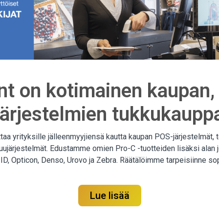
t on kotimainen kaupan, 
n järjestelmien tukkukaupp
a yrityksille jälleenmyyjiensä kautta kaupan POS-järjestelmät, t
ruujärjestelmät. Edustamme omien Pro-C -tuotteiden lisäksi alan jo
 ID, Opticon, Denso, Urovo ja Zebra. Räätälöimme tarpeisiinne s
Lue lisää