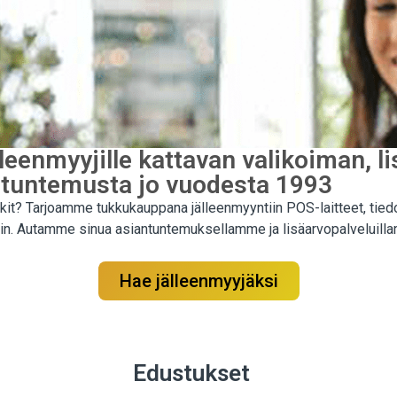
eenmyyjille kattavan valikoiman, l
ntuntemusta jo vuodesta 1993
rkit? Tarjoamme tukkukauppana jälleenmyyntiin POS-laitteet, tied
peisiin. Autamme sinua asiantuntemuksellamme ja lisäarvopalvelui
Hae jälleenmyyjäksi
Edustukset