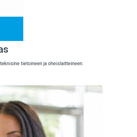
as
knisine tietoineen ja oheislaitteineen.