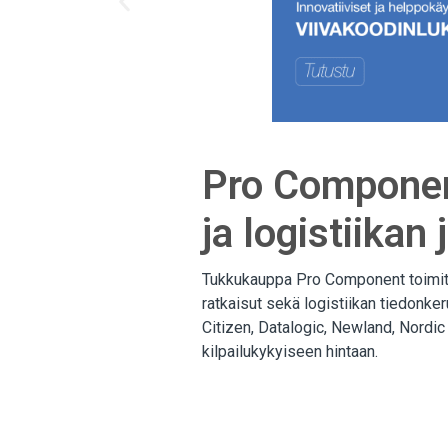
Pro Componen
ja logistiika
Tukkukauppa Pro Component toimitta
ratkaisut sekä logistiikan tiedonke
Citizen, Datalogic, Newland, Nordic
kilpailukykyiseen hintaan.