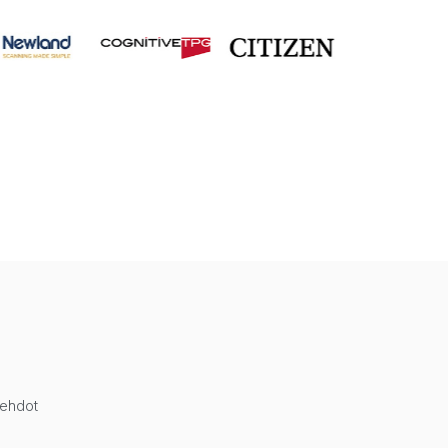
öehdot