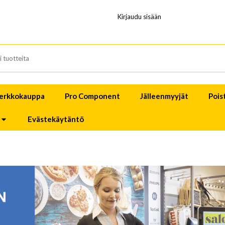
Kirjaudu sisään
erkkokauppa
Pro Component
Jälleenmyyjät
Pois
Evästekäytäntö