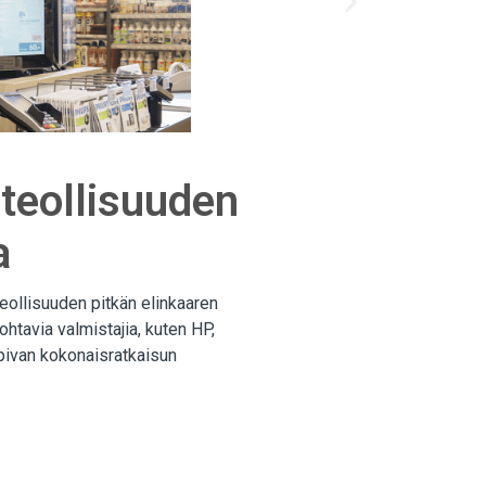
teollisuuden
a
eollisuuden pitkän elinkaaren
htavia valmistajia, kuten HP,
opivan kokonaisratkaisun