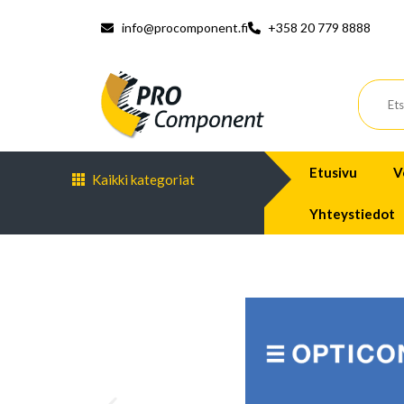
info@procomponent.fi
+358 20 779 8888
Etusivu
V
Kaikki kategoriat
Yhteystiedot