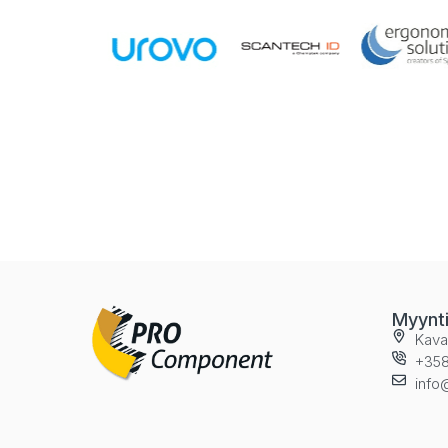
Myynt
Kava
+358
info