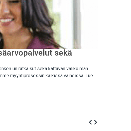
isäarvopalvelut sekä
onkeruun ratkaisut sekä kattavan valikoiman
llamme myyntiprosessin kaikissa vaiheissa. Lue