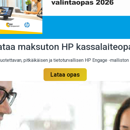
ataa maksuton HP kassalaiteop
ettavan, pitkäikäisen ja tietoturvallisen HP Engage -malliston te
Lataa opas