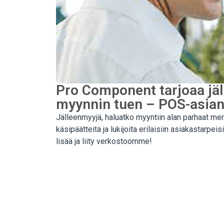
Pro Component tarjoaa jäll
myynnin tuen – POS-asia
Jälleenmyyjä, haluatko myyntiin alan parhaat me
käsipäätteitä ja lukijoita erilaisiin asiakastar
lisää ja liity verkostoomme!