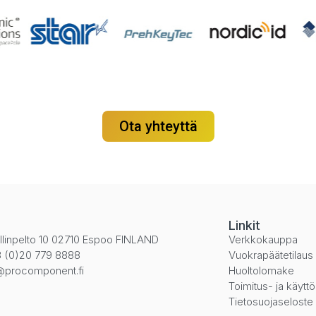
Ota yhteyttä
i
Linkit
llinpelto 10 02710 Espoo FINLAND
Verkkokauppa
 (0)20 779 8888
Vuokrapäätetilaus
@procomponent.fi
Huoltolomake
Toimitus- ja käytt
Tietosuojaseloste