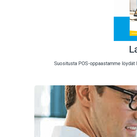
L
Suositusta POS-oppaastamme löydät luot