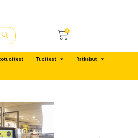
0
totuotteet
Tuotteet
Ratkaisut