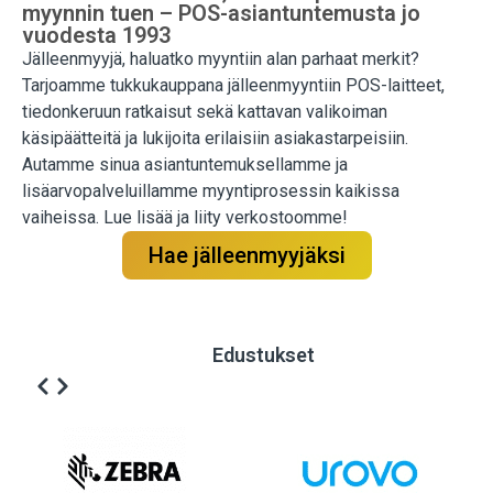
myynnin tuen – POS-asiantuntemusta jo
vuodesta 1993
Jälleenmyyjä, haluatko myyntiin alan parhaat merkit?
Tarjoamme tukkukauppana jälleenmyyntiin POS-laitteet,
tiedonkeruun ratkaisut sekä kattavan valikoiman
käsipäätteitä ja lukijoita erilaisiin asiakastarpeisiin.
Autamme sinua asiantuntemuksellamme ja
lisäarvopalveluillamme myyntiprosessin kaikissa
vaiheissa. Lue lisää ja liity verkostoomme!
Hae jälleenmyyjäksi
Edustukset