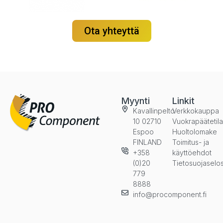
Ota yhteyttä
Myynti
Linkit
Kavallinpelto
Verkkokauppa
10 02710
Vuokrapäätetil
Espoo
Huoltolomake
FINLAND
Toimitus- ja
+358
käyttöehdot
(0)20
Tietosuojaselo
779
8888
info@procomponent.fi