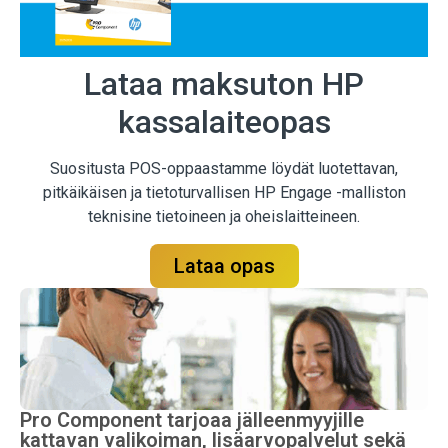
Lataa maksuton HP
kassalaiteopas
Suositusta POS-oppaastamme löydät luotettavan,
pitkäikäisen ja tietoturvallisen HP Engage -malliston
teknisine tietoineen ja oheislaitteineen.
Lataa opas
Pro Component tarjoaa jälleenmyyjille
kattavan valikoiman, lisäarvopalvelut sekä