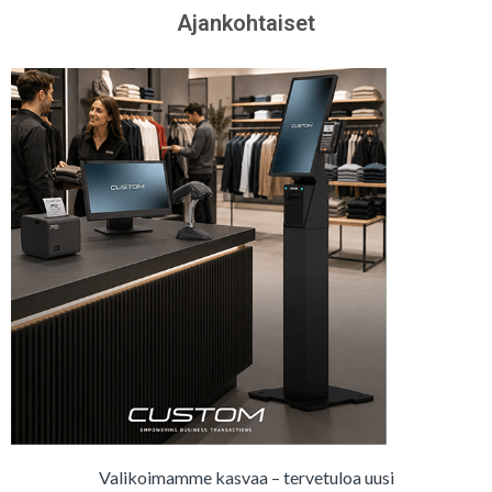
Ajankohtaiset
Valikoimamme kasvaa – tervetuloa uusi