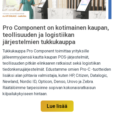
Pro Component on kotimainen kaupan,
teollisuuden ja logistiikan
järjestelmien tukkukauppa
Tukkukauppa Pro Component toimittaa yrityksille
jälleenmyyjiensä kautta kaupan POS-järjestelmät,
teollisuuden pitkän elinkaaren ratkaisut sekä logistiikan
tiedonkeruujärjestelmät. Edustamme omien Pro-C -tuotteiden
lisäksi alan johtavia valmistajia, kuten HP, Citizen, Datalogic,
Newland, Nordic ID, Opticon, Denso, Urovo ja Zebra.
Räätälöimme tarpeisiinne sopivan kokonaisratkaisun
kilpailukykyiseen hintaan.
Lue lisää