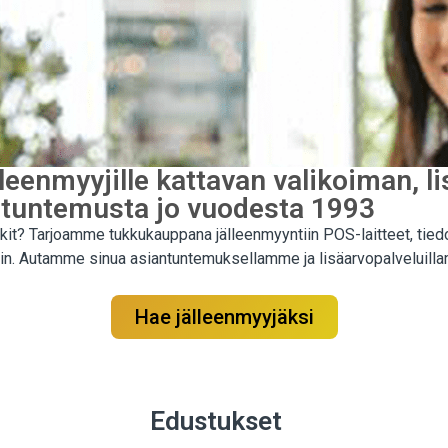
eenmyyjille kattavan valikoiman, l
ntuntemusta jo vuodesta 1993
rkit? Tarjoamme tukkukauppana jälleenmyyntiin POS-laitteet, tied
peisiin. Autamme sinua asiantuntemuksellamme ja lisäarvopalvelui
Hae jälleenmyyjäksi
Edustukset