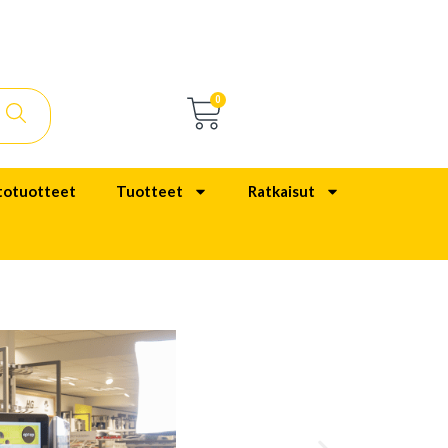
0
totuotteet
Tuotteet
Ratkaisut