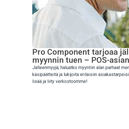
Pro Component tarjoaa jäll
myynnin tuen – POS-asia
Jälleenmyyjä, haluatko myyntiin alan parhaat me
käsipäätteitä ja lukijoita erilaisiin asiakastar
lisää ja liity verkostoomme!