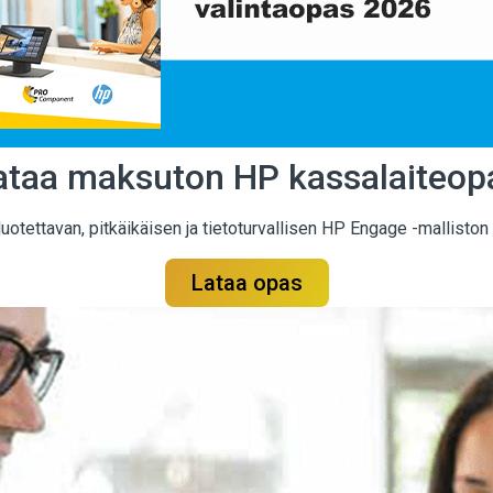
ataa maksuton HP kassalaiteop
ettavan, pitkäikäisen ja tietoturvallisen HP Engage -malliston te
Lataa opas