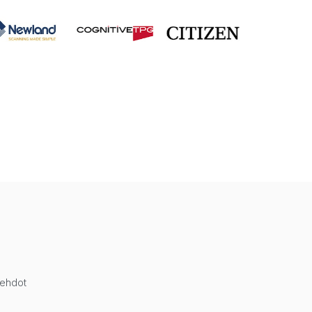
öehdot