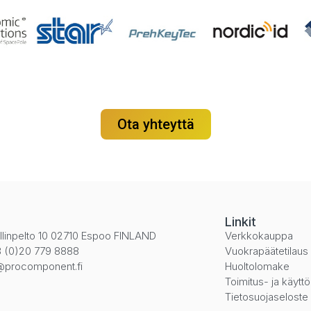
Ota yhteyttä
i
Linkit
llinpelto 10 02710 Espoo FINLAND
Verkkokauppa
 (0)20 779 8888
Vuokrapäätetilaus
@procomponent.fi
Huoltolomake
Toimitus- ja käytt
Tietosuojaseloste