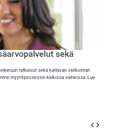
isäarvopalvelut sekä
onkeruun ratkaisut sekä kattavan valikoiman
llamme myyntiprosessin kaikissa vaiheissa. Lue