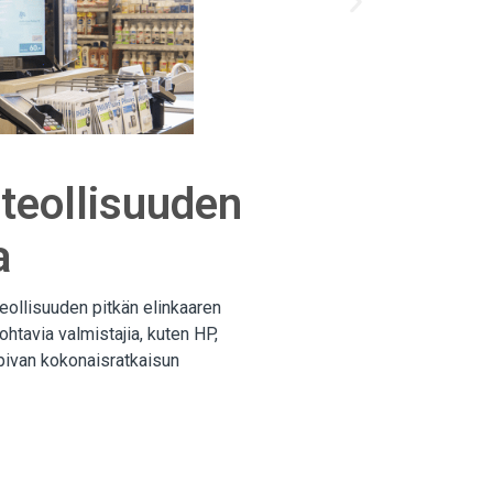
teollisuuden
a
eollisuuden pitkän elinkaaren
htavia valmistajia, kuten HP,
opivan kokonaisratkaisun