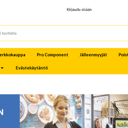
Kirjaudu sisään
erkkokauppa
Pro Component
Jälleenmyyjät
Pois
Evästekäytäntö