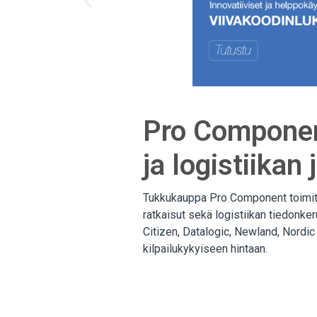
Pro Componen
ja logistiika
Tukkukauppa Pro Component toimitta
ratkaisut sekä logistiikan tiedonke
Citizen, Datalogic, Newland, Nordic
kilpailukykyiseen hintaan.