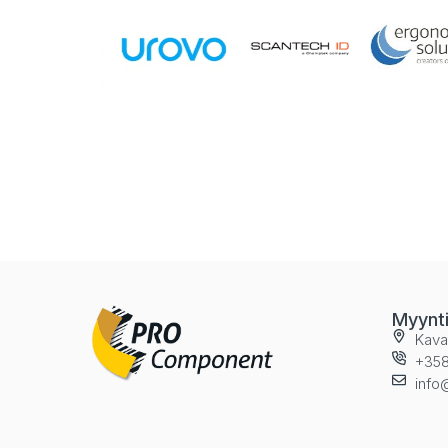
Myynt
Kava
+358
info