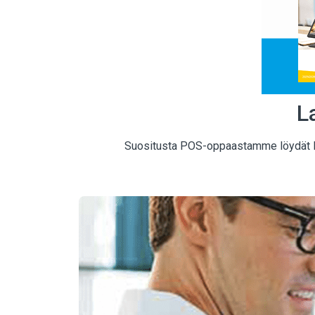
L
Suositusta POS-oppaastamme löydät luot