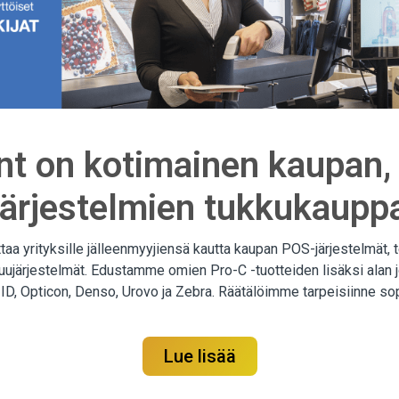
t on kotimainen kaupan, 
n järjestelmien tukkukaupp
a yrityksille jälleenmyyjiensä kautta kaupan POS-järjestelmät, t
ruujärjestelmät. Edustamme omien Pro-C -tuotteiden lisäksi alan jo
 ID, Opticon, Denso, Urovo ja Zebra. Räätälöimme tarpeisiinne s
Lue lisää