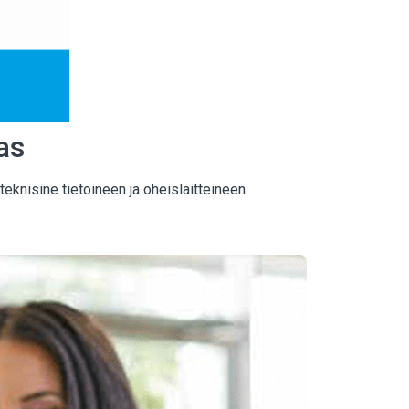
as
knisine tietoineen ja oheislaitteineen.