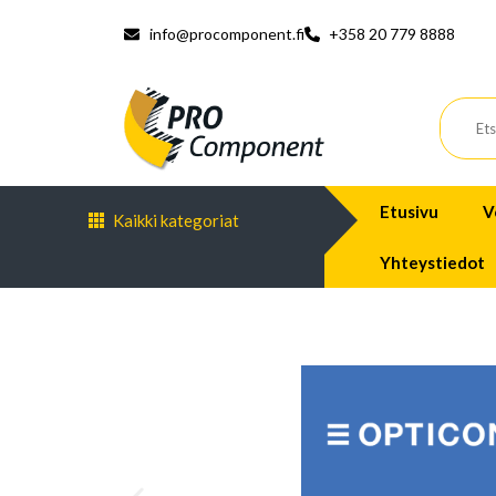
info@procomponent.fi
+358 20 779 8888
Etusivu
V
Kaikki kategoriat
Yhteystiedot