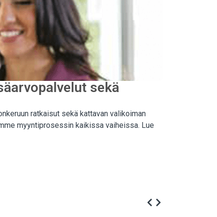
isäarvopalvelut sekä
onkeruun ratkaisut sekä kattavan valikoiman
llamme myyntiprosessin kaikissa vaiheissa. Lue