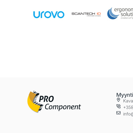
Myynt
Kava
+358
info