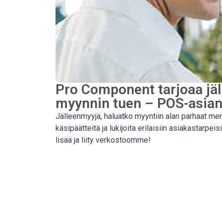
Pro Component tarjoaa jäll
myynnin tuen – POS-asia
Jälleenmyyjä, haluatko myyntiin alan parhaat me
käsipäätteitä ja lukijoita erilaisiin asiakastar
lisää ja liity verkostoomme!