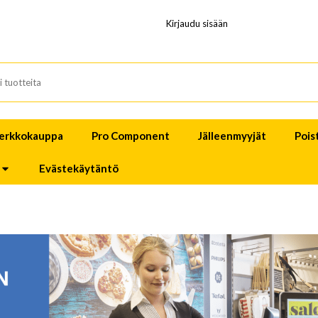
Kirjaudu sisään
erkkokauppa
Pro Component
Jälleenmyyjät
Pois
Evästekäytäntö