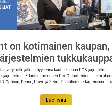
t on kotimainen kaupan, 
n järjestelmien tukkukaupp
a yrityksille jälleenmyyjiensä kautta kaupan POS-järjestelmät, t
ruujärjestelmät. Edustamme omien Pro-C -tuotteiden lisäksi alan jo
 ID, Opticon, Denso, Urovo ja Zebra. Räätälöimme tarpeisiinne s
Lue lisää