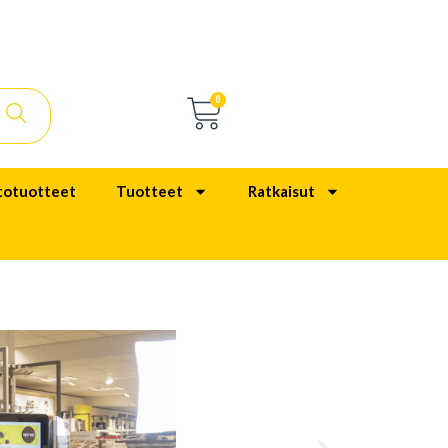
0
totuotteet
Tuotteet
Ratkaisut