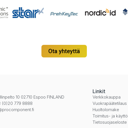
Ota yhteyttä
i
Linkit
llinpelto 10 02710 Espoo FINLAND
Verkkokauppa
 (0)20 779 8888
Vuokrapäätetilaus
@procomponent.fi
Huoltolomake
Toimitus- ja käytt
Tietosuojaseloste