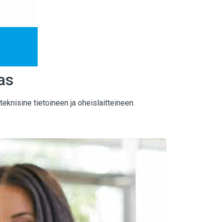
as
knisine tietoineen ja oheislaitteineen.