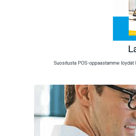
L
Suositusta POS-oppaastamme löydät luot