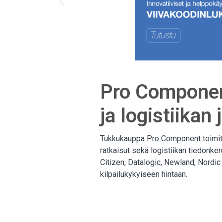
Pro Componen
ja logistiika
Tukkukauppa Pro Component toimitta
ratkaisut sekä logistiikan tiedonke
Citizen, Datalogic, Newland, Nordic
kilpailukykyiseen hintaan.