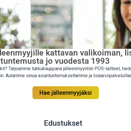
eenmyyjille kattavan valikoiman, l
ntuntemusta jo vuodesta 1993
rkit? Tarjoamme tukkukauppana jälleenmyyntiin POS-laitteet, tied
peisiin. Autamme sinua asiantuntemuksellamme ja lisäarvopalvelui
Hae jälleenmyyjäksi
Edustukset