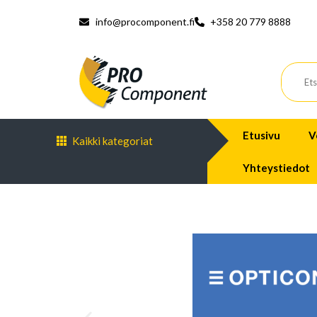
info@procomponent.fi
+358 20 779 8888
Etusivu
V
Kaikki kategoriat
Yhteystiedot