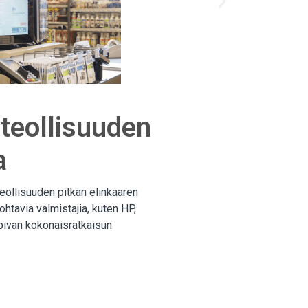
teollisuuden
a
eollisuuden pitkän elinkaaren
htavia valmistajia, kuten HP,
opivan kokonaisratkaisun