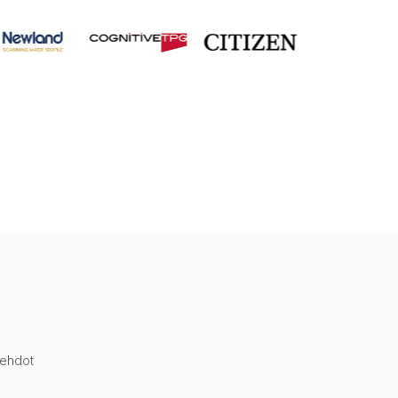
öehdot