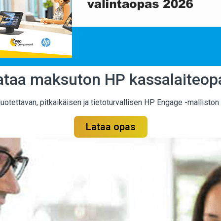
ataa maksuton HP kassalaiteop
ettavan, pitkäikäisen ja tietoturvallisen HP Engage -malliston te
Lataa opas