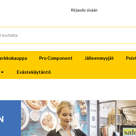
Kirjaudu sisään
erkkokauppa
Pro Component
Jälleenmyyjät
Pois
Evästekäytäntö