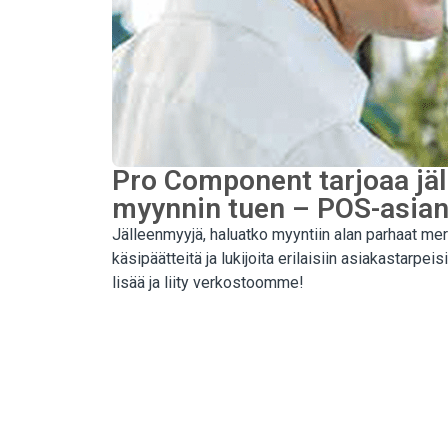
Pro Component tarjoaa jäll
myynnin tuen – POS-asia
Jälleenmyyjä, haluatko myyntiin alan parhaat me
käsipäätteitä ja lukijoita erilaisiin asiakastar
lisää ja liity verkostoomme!