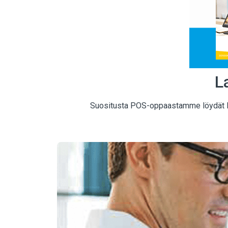
L
Suositusta POS-oppaastamme löydät luot