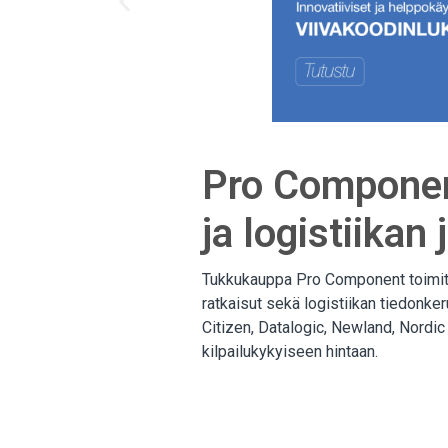
Pro Componen
ja logistiika
Tukkukauppa Pro Component toimitta
ratkaisut sekä logistiikan tiedonke
Citizen, Datalogic, Newland, Nordic
kilpailukykyiseen hintaan.