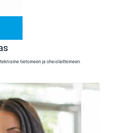
as
knisine tietoineen ja oheislaitteineen.