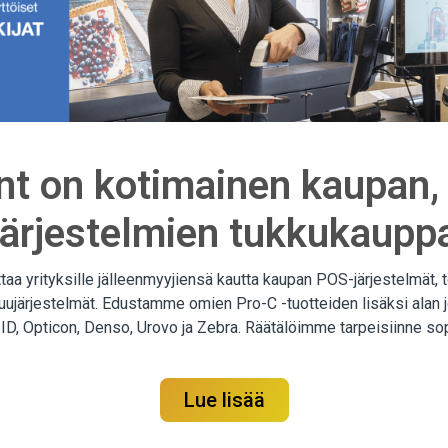
t on kotimainen kaupan, 
n järjestelmien tukkukaupp
a yrityksille jälleenmyyjiensä kautta kaupan POS-järjestelmät, t
ruujärjestelmät. Edustamme omien Pro-C -tuotteiden lisäksi alan jo
 ID, Opticon, Denso, Urovo ja Zebra. Räätälöimme tarpeisiinne s
Lue lisää