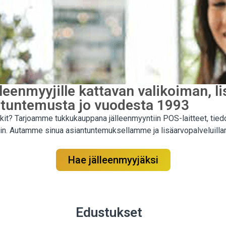
eenmyyjille kattavan valikoiman, l
ntuntemusta jo vuodesta 1993
rkit? Tarjoamme tukkukauppana jälleenmyyntiin POS-laitteet, tied
peisiin. Autamme sinua asiantuntemuksellamme ja lisäarvopalvelui
Hae jälleenmyyjäksi
Edustukset