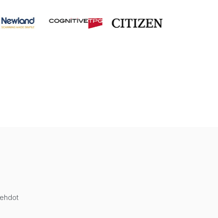
öehdot