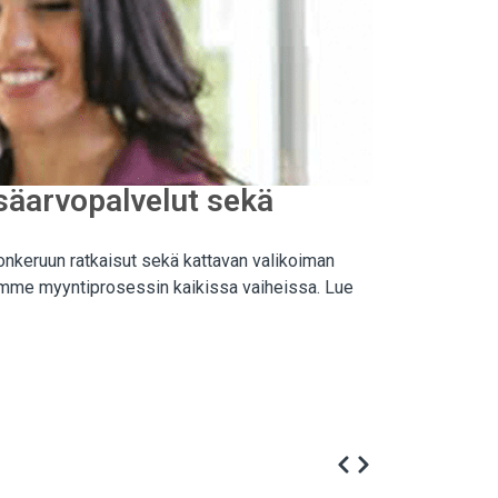
isäarvopalvelut sekä
onkeruun ratkaisut sekä kattavan valikoiman
llamme myyntiprosessin kaikissa vaiheissa. Lue