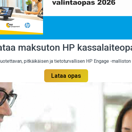
ataa maksuton HP kassalaiteop
ettavan, pitkäikäisen ja tietoturvallisen HP Engage -malliston te
Lataa opas