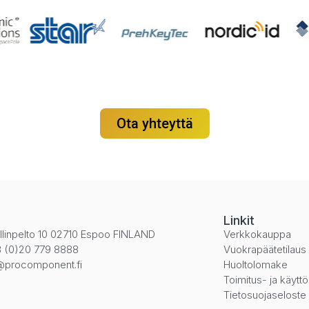
Ota yhteyttä
i
Linkit
llinpelto 10 02710 Espoo FINLAND
Verkkokauppa
 (0)20 779 8888
Vuokrapäätetilaus
@procomponent.fi
Huoltolomake
Toimitus- ja käytt
Tietosuojaseloste