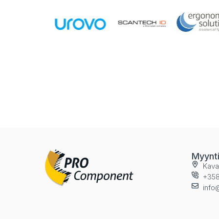
Myynt
Kava
+358
info