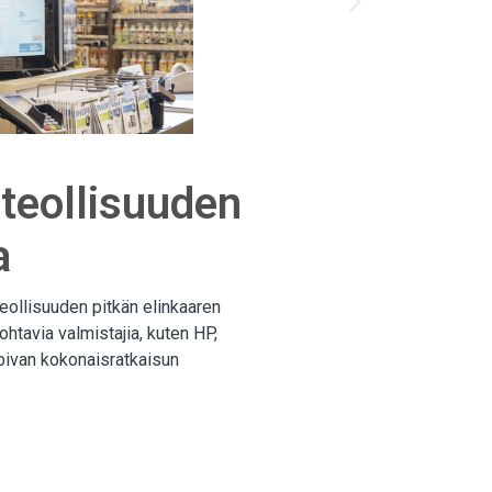
teollisuuden
a
eollisuuden pitkän elinkaaren
htavia valmistajia, kuten HP,
opivan kokonaisratkaisun