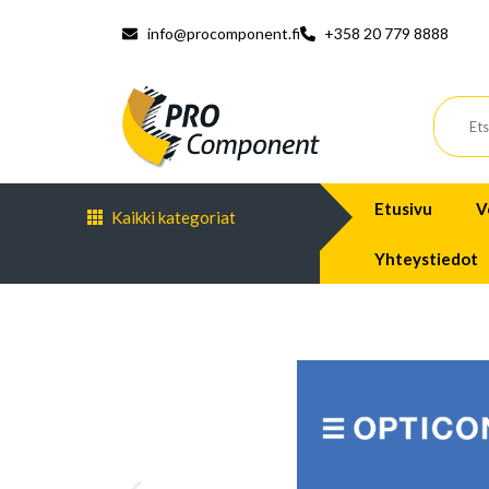
info@procomponent.fi
+358 20 779 8888
Etusivu
V
Kaikki kategoriat
Yhteystiedot