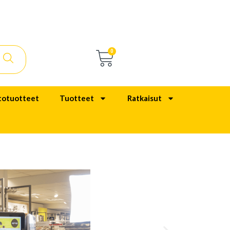
0
totuotteet
Tuotteet
Ratkaisut