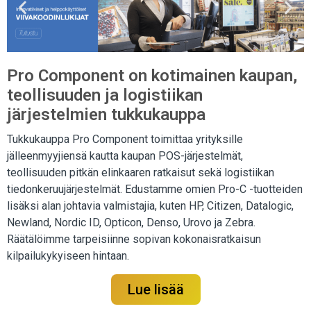
Pro Component on kotimainen kaupan,
teollisuuden ja logistiikan
järjestelmien tukkukauppa
Tukkukauppa Pro Component toimittaa yrityksille
jälleenmyyjiensä kautta kaupan POS-järjestelmät,
teollisuuden pitkän elinkaaren ratkaisut sekä logistiikan
tiedonkeruujärjestelmät. Edustamme omien Pro-C -tuotteiden
lisäksi alan johtavia valmistajia, kuten HP, Citizen, Datalogic,
Newland, Nordic ID, Opticon, Denso, Urovo ja Zebra.
Räätälöimme tarpeisiinne sopivan kokonaisratkaisun
kilpailukykyiseen hintaan.
Lue lisää