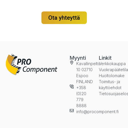
Ota yhteyttä
Myynti
Linkit
Kavallinpelto
Verkkokauppa
10 02710
Vuokrapäätetil
Espoo
Huoltolomake
FINLAND
Toimitus- ja
+358
käyttöehdot
(0)20
Tietosuojaselo
779
8888
info@procomponent.fi