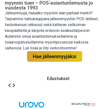
myynnin tuen – POS-asiantuntemusta jo
vuodesta 1993
Jälleenmyyjä, haluatko myyntiin alan parhaat merkit?
Tarjoamme tukkukauppana jälleenmyyntiin POS-laitteet,
tiedonkeruun ratkaisut sekä kattavan valikoiman
käsipäätteitä ja lukijoita erilaisiin asiakastarpeisiin.
Autamme sinua asiantuntemuksellamme ja
lisäarvopalveluillamme myyntiprosessin kaikissa
vaiheissa. Lue lisää ja liity verkostoomme!
Hae jälleenmyyjäksi
Edustukset