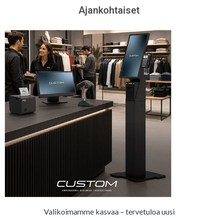
Ajankohtaiset
Valikoimamme kasvaa – tervetuloa uusi