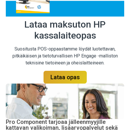
Lataa maksuton HP
kassalaiteopas
Suositusta POS-oppaastamme löydät luotettavan,
pitkäikäisen ja tietoturvallisen HP Engage -malliston
teknisine tietoineen ja oheislaitteineen.
Lataa opas
Pro Component tarjoaa jälleenmyyjille
kattavan valikoiman, lisäarvopalvelut sekä