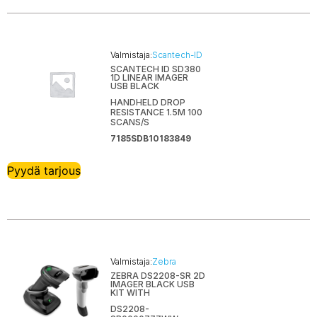
Valmistaja:
Scantech-ID
SCANTECH ID SD380
1D LINEAR IMAGER
USB BLACK
HANDHELD DROP
RESISTANCE 1.5M 100
SCANS/S
7185SDB10183849
Pyydä tarjous
Valmistaja:
Zebra
ZEBRA DS2208-SR 2D
IMAGER BLACK USB
KIT WITH
DS2208-