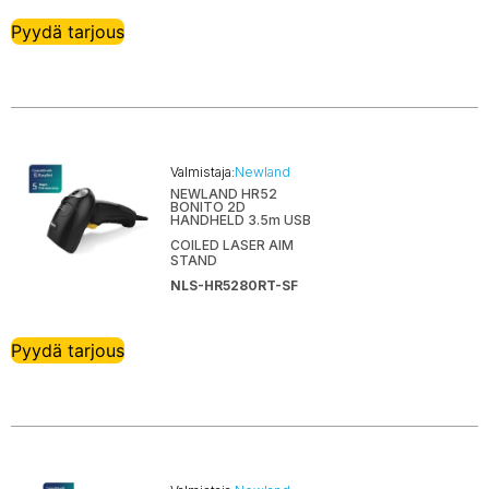
Pyydä tarjous
Valmistaja:
Newland
NEWLAND HR52
BONITO 2D
HANDHELD 3.5m USB
COILED LASER AIM
STAND
NLS-HR5280RT-SF
Pyydä tarjous