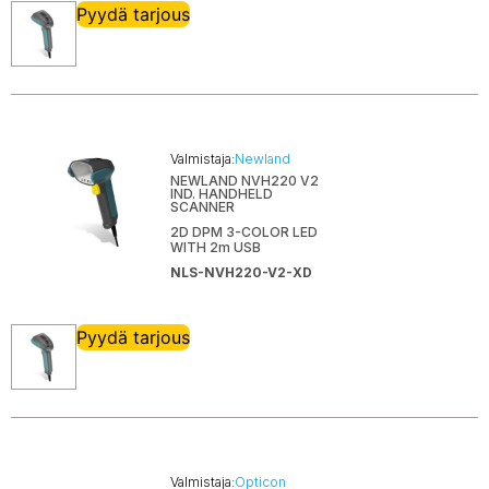
Pyydä tarjous
Valmistaja:
Newland
NEWLAND NVH220 V2
IND. HANDHELD
SCANNER
2D DPM 3-COLOR LED
WITH 2m USB
NLS-NVH220-V2-XD
Pyydä tarjous
Valmistaja:
Opticon