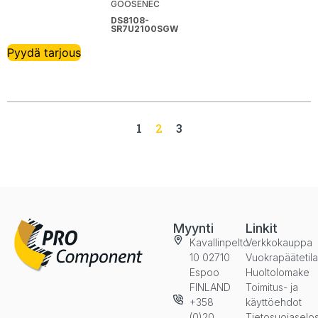
GOOSENEC
DS8108-
SR7U2100SGW
Pyydä tarjous
1
2
3
Myynti
Linkit
Kavallinpelto
Verkkokauppa
10 02710
Vuokrapäätetil
Espoo
Huoltolomake
FINLAND
Toimitus- ja
+358
käyttöehdot
(0)20
Tietosuojaselo