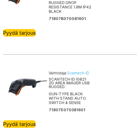
RUGGED DROP
RESISTANCE 1.8M IP42
BLACK
71807B070081601
Pyydä tarjous
Valmistaja:
Scantech-ID
SCANTECH ID IG821
2D AREA IMAGER USB
RUGGED
GUN-TYPE BLACK
WITH STAND AUTO
SWITCH & SENSE
71807E070381601
Pyydä tarjous