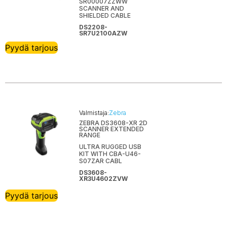
SR00007ZZWW
SCANNER AND
SHIELDED CABLE
DS2208-
SR7U2100AZW
Pyydä tarjous
Valmistaja:
Zebra
ZEBRA DS3608-XR 2D
SCANNER EXTENDED
RANGE
ULTRA RUGGED USB
KIT WITH CBA-U46-
S07ZAR CABL
DS3608-
XR3U4602ZVW
Pyydä tarjous