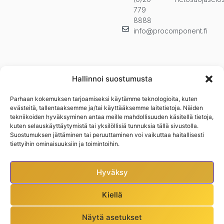
779
8888
info@procomponent.fi
Hallinnoi suostumusta
Parhaan kokemuksen tarjoamiseksi käytämme teknologioita, kuten
Pysy ajan tasalla ja tilaa uutiskirjeemme. Kuulet ensimmäisenä
evästeitä, tallentaaksemme ja/tai käyttääksemme laitetietoja. Näiden
uutuuksista, kampanjoista ja muista eduistamme.n
tekniikoiden hyväksyminen antaa meille mahdollisuuden käsitellä tietoja,
kuten selauskäyttäytymistä tai yksilöllisiä tunnuksia tällä sivustolla.
Suostumuksen jättäminen tai peruuttaminen voi vaikuttaa haitallisesti
tiettyihin ominaisuuksiin ja toimintoihin.
Hyväksy
Kiellä
Näytä asetukset