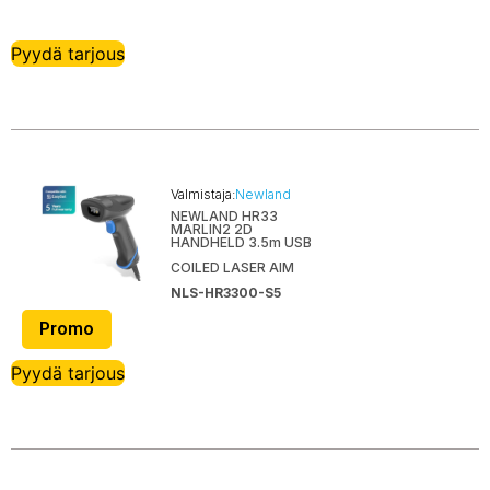
TPG Cognitive
TSC
Pyydä tarjous
Unitech
Urovo
Western Digital
Zebra
Zyxel
Valmistaja:
Newland
NEWLAND HR33
MARLIN2 2D
HANDHELD 3.5m USB
COILED LASER AIM
NLS-HR3300-S5
Promo
Pyydä tarjous