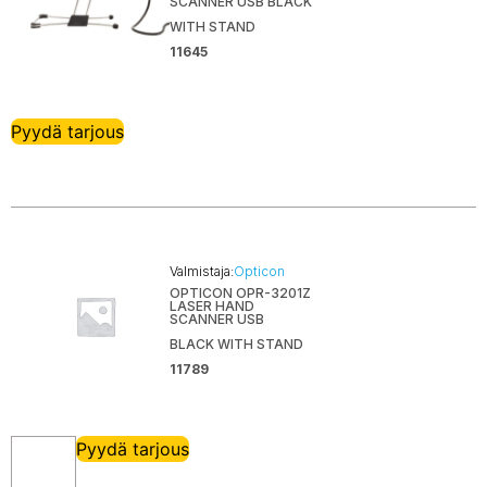
SCANNER USB BLACK
WITH STAND
11645
Pyydä tarjous
Valmistaja:
Opticon
OPTICON OPR-3201Z
LASER HAND
SCANNER USB
BLACK WITH STAND
11789
Pyydä tarjous