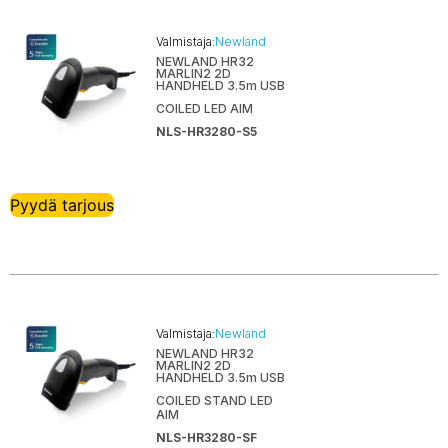
Opticon
Valmistaja:
Newland
Poindus
NEWLAND HR32
MARLIN2 2D
Point Mobile
HANDHELD 3.5m USB
Poly
COILED LED AIM
NLS-HR3280-S5
Preh Keytec
Pro-C
Sato
Pyydä tarjous
Scantech-ID
SNBC
SpacePole
Star Micronics
Targus
Valmistaja:
Newland
Technoware
NEWLAND HR32
MARLIN2 2D
HANDHELD 3.5m USB
Teltonika
COILED STAND LED
Toshiba
AIM
TP-Link
NLS-HR3280-SF