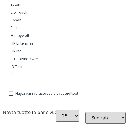
Eaton
Elo Touch
Epson
Fujitsu
Honeywell
HP Enterprise
HP Inc
ICD Cashdrawer
ID Tech
iMin
Kingston
Labelmate
Näytä vain varastossa olevat tuotteet
Metapace
Microsoft
Näytä tuotteita per sivu:
Newland
Sort Products
Nordic ID
OmniKey