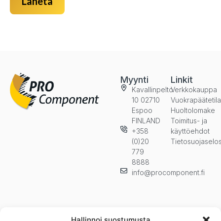
Lähetä
Myynti
Linkit
Kavallinpelto
Verkkokauppa
10 02710
Vuokrapäätetil
Espoo
Huoltolomake
FINLAND
Toimitus- ja
+358
käyttöehdot
(0)20
Tietosuojaselo
779
8888
info@procomponent.fi
Hallinnoi suostumusta