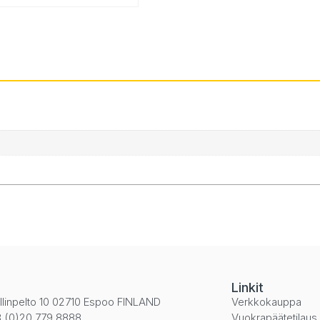
i
Linkit
llinpelto 10 02710 Espoo FINLAND
Verkkokauppa
 (0)20 779 8888
Vuokrapäätetilaus