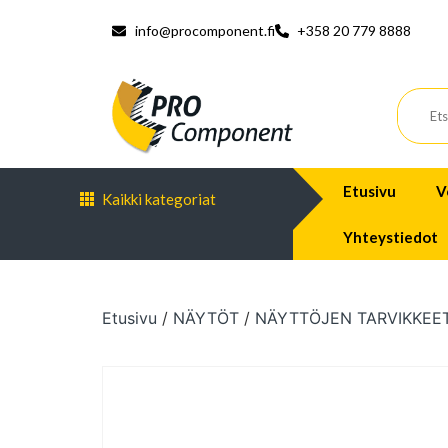
info@procomponent.fi
+358 20 779 8888
Etusivu
V
Kaikki kategoriat
Yhteystiedot
Etusivu
/
NÄYTÖT
/
NÄYTTÖJEN TARVIKKEE