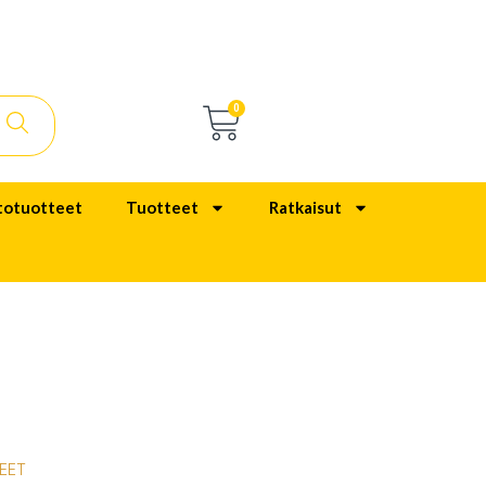
0
totuotteet
Tuotteet
Ratkaisut
EET