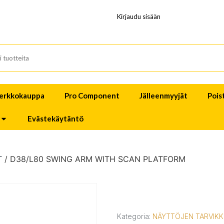
Kirjaudu sisään
erkkokauppa
Pro Component
Jälleenmyyjät
Pois
Evästekäytäntö
T
/ D38/L80 SWING ARM WITH SCAN PLATFORM
Kategoria:
NÄYTTÖJEN TARVIKK