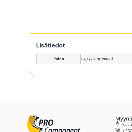
Lisätiedot
Paino
1 kg (kilogramma)
Myynt
Kava
+358