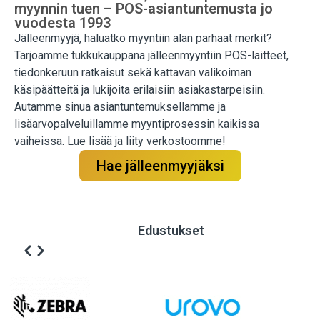
myynnin tuen – POS-asiantuntemusta jo
vuodesta 1993
Jälleenmyyjä, haluatko myyntiin alan parhaat merkit?
Tarjoamme tukkukauppana jälleenmyyntiin POS-laitteet,
tiedonkeruun ratkaisut sekä kattavan valikoiman
käsipäätteitä ja lukijoita erilaisiin asiakastarpeisiin.
Autamme sinua asiantuntemuksellamme ja
lisäarvopalveluillamme myyntiprosessin kaikissa
vaiheissa. Lue lisää ja liity verkostoomme!
Hae jälleenmyyjäksi
Edustukset