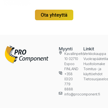
Ota yhteyttä
Myynti
Linkit
Kavallinpelto
Verkkokauppa
10 02710
Vuokrapäätetil
Espoo
Huoltolomake
FINLAND
Toimitus- ja
+358
käyttöehdot
(0)20
Tietosuojaselo
779
8888
info@procomponent.fi