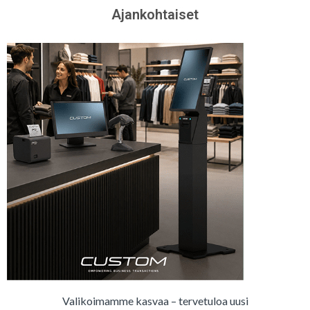
Ajankohtaiset
Valikoimamme kasvaa – tervetuloa uusi