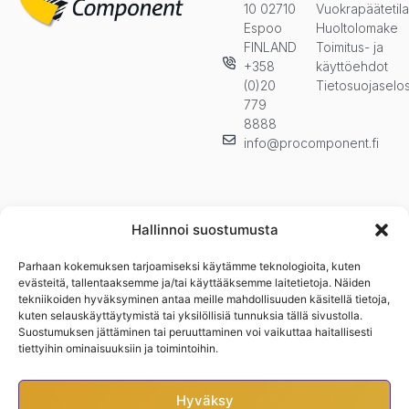
10 02710
Vuokrapäätetil
Espoo
Huoltolomake
FINLAND
Toimitus- ja
+358
käyttöehdot
(0)20
Tietosuojaselo
779
8888
info@procomponent.fi
Hallinnoi suostumusta
Parhaan kokemuksen tarjoamiseksi käytämme teknologioita, kuten
Pysy ajan tasalla ja tilaa uutiskirjeemme. Kuulet ensimmäisenä
evästeitä, tallentaaksemme ja/tai käyttääksemme laitetietoja. Näiden
uutuuksista, kampanjoista ja muista eduistamme.n
tekniikoiden hyväksyminen antaa meille mahdollisuuden käsitellä tietoja,
kuten selauskäyttäytymistä tai yksilöllisiä tunnuksia tällä sivustolla.
Suostumuksen jättäminen tai peruuttaminen voi vaikuttaa haitallisesti
tiettyihin ominaisuuksiin ja toimintoihin.
Hyväksy