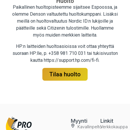
Huolto
Paikallinen huoltopisteemme sijaitsee Espoossa, ja
olemme Denson valtuutettu huoltokumppani. Lisäksi
meillä on huoltovaltuutus Nordic ID:n lukijoille ja
päätteille sekä Citizenin tulostimille. Huollamme
myös muiden merkkien laitteita.
HP:n laitteiden huoltoasioissa voit ottaa yhteyttä
suoraan HP:lle, p. +358 981 710 031 tai tukisivuston
kautta
https://support.hp.com/fi-fi
.
Tilaa huolto
Myynti
Linkit
Kavallinpelto
Verkkokauppa