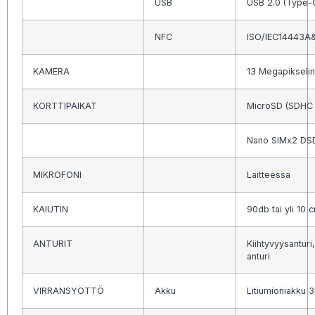
USB
USB 2.0 (Type-
NFC
ISO/IEC14443A&B
KAMERA
13 Megapikselin
KORTTIPAIKAT
MicroSD (SDHC j
Nano SIMx2 DS
MIKROFONI
Laitteessa
KAIUTIN
90db tai yli 10 
ANTURIT
Kiihtyvyysanturi
anturi
VIRRANSYÖTTÖ
Akku
Litiumioniakku