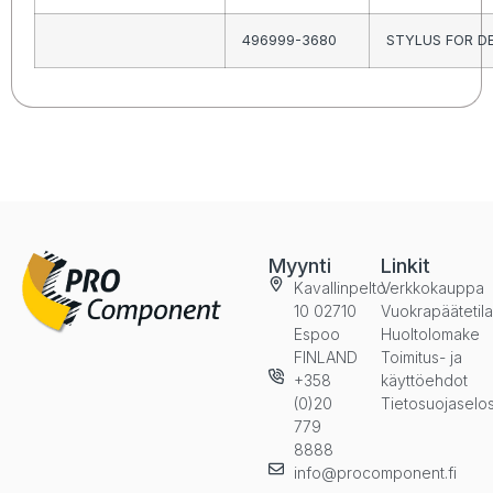
496999-3680
STYLUS FOR D
Myynti
Linkit
Kavallinpelto
Verkkokauppa
10 02710
Vuokrapäätetil
Espoo
Huoltolomake
FINLAND
Toimitus- ja
+358
käyttöehdot
(0)20
Tietosuojaselo
779
8888
info@procomponent.fi