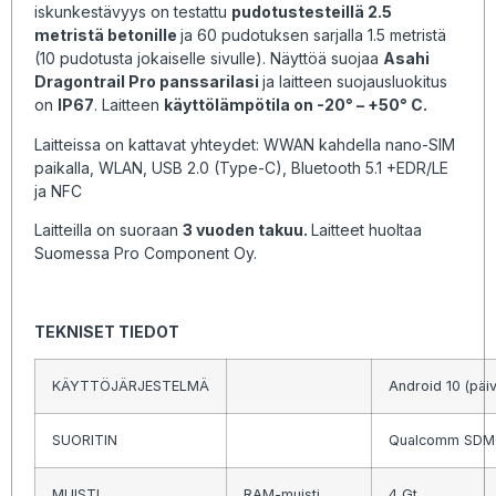
iskunkestävyys on testattu
pudotustesteillä 2.5
metristä betonille
ja 60 pudotuksen sarjalla 1.5 metristä
(10 pudotusta jokaiselle sivulle). Näyttöä suojaa
Asahi
Dragontrail Pro panssarilasi
ja laitteen suojausluokitus
on
IP67
. Laitteen
käyttölämpötila on -20° – +50° C.
Laitteissa on kattavat yhteydet: WWAN kahdella nano-SIM
paikalla, WLAN, USB 2.0 (Type-C), Bluetooth 5.1 +EDR/LE
ja NFC
Laitteilla on suoraan
3 vuoden takuu.
Laitteet huoltaa
Suomessa Pro Component Oy.
TEKNISET TIEDOT
KÄYTTÖJÄRJESTELMÄ
Android 10 (päiv
SUORITIN
Qualcomm SDM6
MUISTI
RAM-muisti
4 Gt