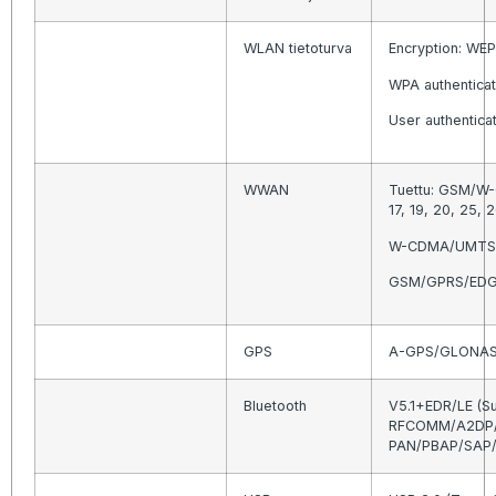
WLAN tietoturva
Encryption: WEP
WPA authentica
User authentica
WWAN
Tuettu: GSM/W-C
17, 19, 20, 25, 
W-CDMA/UMTS/HS
GSM/GPRS/EDGE 
GPS
A-GPS/GLONASS
Bluetooth
V5.1+EDR/LE (Su
RFCOMM/A2DP/
PAN/PBAP/SAP