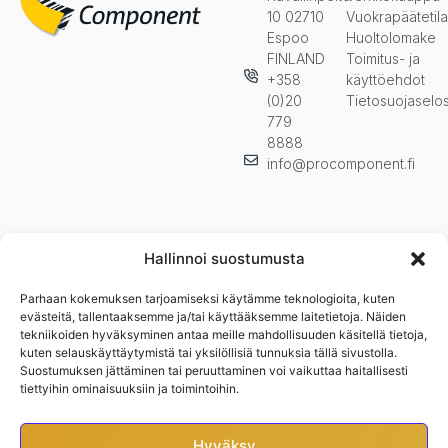
10 02710
Vuokrapäätetil
Espoo
Huoltolomake
FINLAND
Toimitus- ja
+358
käyttöehdot
(0)20
Tietosuojaselo
779
8888
info@procomponent.fi
Hallinnoi suostumusta
Parhaan kokemuksen tarjoamiseksi käytämme teknologioita, kuten
Pysy ajan tasalla ja tilaa uutiskirjeemme. Kuulet ensimmäisenä
evästeitä, tallentaaksemme ja/tai käyttääksemme laitetietoja. Näiden
uutuuksista, kampanjoista ja muista eduistamme.n
tekniikoiden hyväksyminen antaa meille mahdollisuuden käsitellä tietoja,
kuten selauskäyttäytymistä tai yksilöllisiä tunnuksia tällä sivustolla.
Suostumuksen jättäminen tai peruuttaminen voi vaikuttaa haitallisesti
tiettyihin ominaisuuksiin ja toimintoihin.
Hyväksy