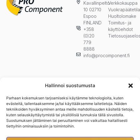
Kavallinpelto
Verkkokauppa
10 02710
Vuokrapäätetil
Espoo
Huoltolomake
FINLAND
Toimitus- ja
+358
käyttöehdot
(0)20
Tietosuojaselo
779
8888
info@procomponent.fi
Hallinnoi suostumusta
Parhaan kokemuksen tarjoamiseksi käytämme teknologioita, kuten
Pysy ajan tasalla ja tilaa uutiskirjeemme. Kuulet ensimmäisenä
evästeitä, tallentaaksemme ja/tai käyttääksemme laitetietoja. Näiden
uutuuksista, kampanjoista ja muista eduistamme.n
tekniikoiden hyväksyminen antaa meille mahdollisuuden käsitellä tietoja,
kuten selauskäyttäytymistä tai yksilöllisiä tunnuksia tällä sivustolla.
Suostumuksen jättäminen tai peruuttaminen voi vaikuttaa haitallisesti
tiettyihin ominaisuuksiin ja toimintoihin.