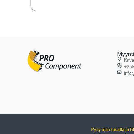
Myynt
Kava
+358
info
Pysy ajan tasalla ja 