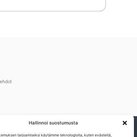
öehdot
Hallinnoi suostumusta
ja muista eduistamme.n
emuksen tarjoamiseksi käytämme teknologioita, kuten evästeitä,