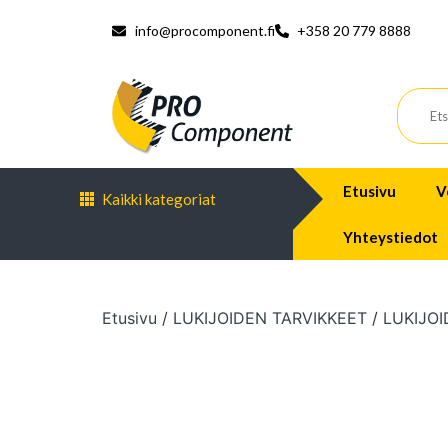
info@procomponent.fi
+358 20 779 8888
Etusivu
V
Kaikki kategoriat
Yhteystiedot
Etusivu
/
LUKIJOIDEN TARVIKKEET
/
LUKIJOI