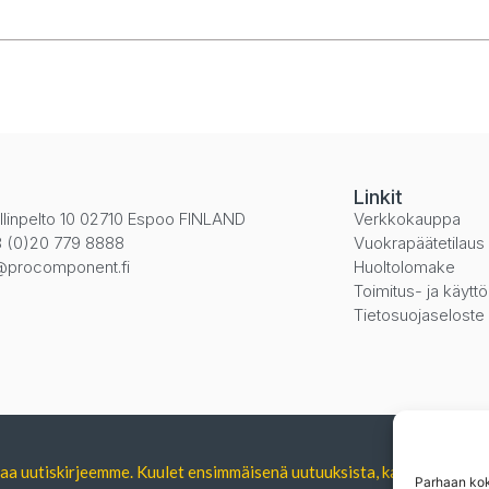
i
Linkit
llinpelto 10 02710 Espoo FINLAND
Verkkokauppa
 (0)20 779 8888
Vuokrapäätetilaus
@procomponent.fi
Huoltolomake
Toimitus- ja käytt
Tietosuojaseloste
tilaa uutiskirjeemme. Kuulet ensimmäisenä uutuuksista, kampanjoista 
Parhaan kok