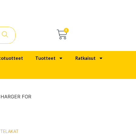
0
totuotteet
Tuotteet
Ratkaisut
CHARGER FOR
/TELAKAT