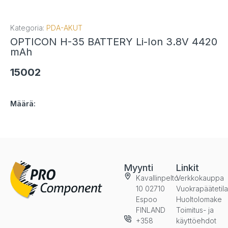
Kategoria:
PDA-AKUT
OPTICON H-35 BATTERY Li-Ion 3.8V 4420
mAh
15002
Määrä:
Myynti
Linkit
Kavallinpelto
Verkkokauppa
10 02710
Vuokrapäätetil
Espoo
Huoltolomake
FINLAND
Toimitus- ja
+358
käyttöehdot