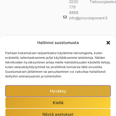
(0)20
Tietosuojaselo
779
8888
info@procomponent.fi
Hallinnoi suostumusta
Parhaan kokemuksen tarjoamiseksi käytämme teknologioita, kuten
Pysy ajan tasalla ja tilaa uutiskirjeemme. Kuulet ensimmäisenä
evästeitä, tallentaaksemme ja/tai käyttääksemme laitetietoja. Näiden
uutuuksista, kampanjoista ja muista eduistamme.n
tekniikoiden hyväksyminen antaa meille mahdollisuuden käsitellä tietoja,
kuten selauskäyttäytymistä tai yksilöllisiä tunnuksia tällä sivustolla.
Suostumuksen jättäminen tai peruuttaminen voi vaikuttaa haitallisesti
tiettyihin ominaisuuksiin ja toimintoihin.
Hyväksy
Kiellä
Näytä asetukset