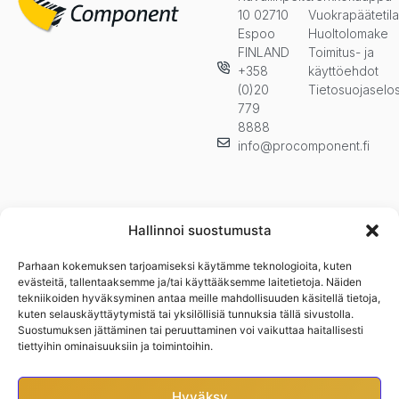
10 02710
Vuokrapäätetil
Espoo
Huoltolomake
FINLAND
Toimitus- ja
+358
käyttöehdot
(0)20
Tietosuojaselo
779
8888
info@procomponent.fi
Hallinnoi suostumusta
Parhaan kokemuksen tarjoamiseksi käytämme teknologioita, kuten
Pysy ajan tasalla ja tilaa uutiskirjeemme. Kuulet ensimmäisenä
evästeitä, tallentaaksemme ja/tai käyttääksemme laitetietoja. Näiden
uutuuksista, kampanjoista ja muista eduistamme.n
tekniikoiden hyväksyminen antaa meille mahdollisuuden käsitellä tietoja,
kuten selauskäyttäytymistä tai yksilöllisiä tunnuksia tällä sivustolla.
Suostumuksen jättäminen tai peruuttaminen voi vaikuttaa haitallisesti
tiettyihin ominaisuuksiin ja toimintoihin.
Hyväksy