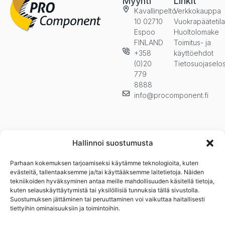
Myynti
Linkit
Kavallinpelto
Verkkokauppa
10 02710
Vuokrapäätetil
Espoo
Huoltolomake
FINLAND
Toimitus- ja
+358
käyttöehdot
(0)20
Tietosuojaselo
779
8888
info@procomponent.fi
Hallinnoi suostumusta
Parhaan kokemuksen tarjoamiseksi käytämme teknologioita, kuten
Pysy ajan tasalla ja tilaa uutiskirjeemme. Kuulet ensimmäisenä
evästeitä, tallentaaksemme ja/tai käyttääksemme laitetietoja. Näiden
uutuuksista, kampanjoista ja muista eduistamme.n
tekniikoiden hyväksyminen antaa meille mahdollisuuden käsitellä tietoja,
kuten selauskäyttäytymistä tai yksilöllisiä tunnuksia tällä sivustolla.
Suostumuksen jättäminen tai peruuttaminen voi vaikuttaa haitallisesti
tiettyihin ominaisuuksiin ja toimintoihin.