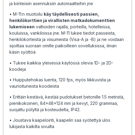
ja kiinteisiin asennuksiin automaatteihin jne
• M-11:n muotoilu
käy täydellisesti passien,
henkilökorttien ja virallisten matkadokumenttien
lukemiseen
valtioiden rajalla, porteilla, hotelleissa,
kouluissa, vankiloissa jne. M-11 lukee tiedot passeista,
henkilökorteista ja viisumeista (Visa-A ja -B) ja ne voidaan
sijoittaa suoraan omille paikoilleen sovelluksissa, ilman
käsin syöttöä
• Tukee kaikkia yleisessä käytössä olevia 1D- ja 2D-
koodeja
• Huipputehokas luenta, 120 fps, myös liikkuvista ja
vaurioituneista koodeista
• Erittäin kestävä, kestää pudotukset betonille 1.5 metristä,
pienikokoinen, 84x48x124 mm ja kevyt, 220 grammaa,
suojattu pölyltä ja kosteudelta, IP42.
• Joustava kaapelointi, kaapelin saa syötettyä ulos
lukijasta kaikilta sivuilta