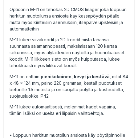
Opticonin M-11 on tehokas 2D CMOS Imager joka loppuun
harkitun muotoilunsa ansiosta käy kassapöydän päälle
mutta myös kiinteisiin asennuksiin, itsepalvelupisteisiin ja
automaatteihin
M-11 lukee viivakoodit ja 2D-koodit mistä tahansa
suunnasta salamannopeasti, maksimissaan 120 kertaa
sekunnissa, myös älylaitteiden näytöiltä ja huonolaatuiset
koodit. M-11 liikkeen sieto on myös huipputasoa, lukee
tehokkaasti myös liikkuvat koodit.
M-11 on erittäin
pienikokoinen, kevyt ja kestävä
, mitat 84
x 48 x 124 mm, paino 220 grammaa, kestää pudotukset
betonille 1.5 metristä ja on suojattu pölyltä ja kosteudelta,
suojausluokka IP42.
M-11 lukee automaattisesti, molemmat kädet vapaina,
tämän lisäksi on useita eri liipaisin vaihtoehtoja.
• Loppuun harkitun muotoilun ansiosta käy pöytäpinnoille