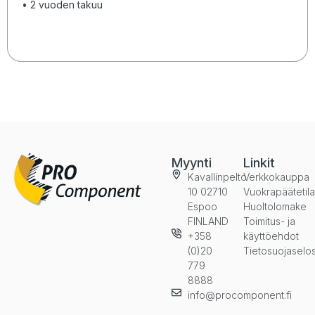
• 2 vuoden takuu
Myynti
Linkit
Kavallinpelto
Verkkokauppa
10 02710
Vuokrapäätetil
Espoo
Huoltolomake
FINLAND
Toimitus- ja
+358
käyttöehdot
(0)20
Tietosuojaselo
779
8888
info@procomponent.fi