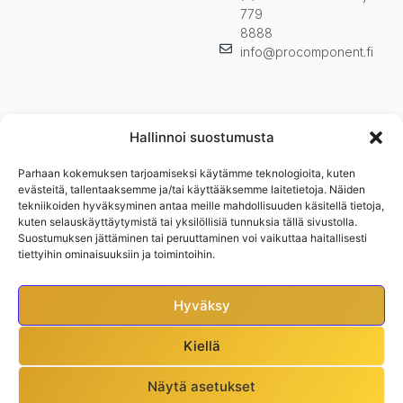
779
8888
info@procomponent.fi
Hallinnoi suostumusta
Parhaan kokemuksen tarjoamiseksi käytämme teknologioita, kuten
Pysy ajan tasalla ja tilaa uutiskirjeemme. Kuulet ensimmäisenä
evästeitä, tallentaaksemme ja/tai käyttääksemme laitetietoja. Näiden
uutuuksista, kampanjoista ja muista eduistamme.n
tekniikoiden hyväksyminen antaa meille mahdollisuuden käsitellä tietoja,
kuten selauskäyttäytymistä tai yksilöllisiä tunnuksia tällä sivustolla.
Suostumuksen jättäminen tai peruuttaminen voi vaikuttaa haitallisesti
tiettyihin ominaisuuksiin ja toimintoihin.
Hyväksy
Kiellä
Näytä asetukset