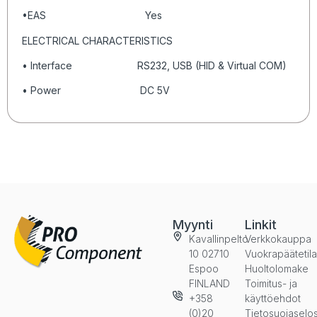
•EAS Yes
ELECTRICAL CHARACTERISTICS
• Interface RS232, USB (HID & Virtual COM)
• Power DC 5V
Myynti
Linkit
Kavallinpelto
Verkkokauppa
10 02710
Vuokrapäätetil
Espoo
Huoltolomake
FINLAND
Toimitus- ja
+358
käyttöehdot
(0)20
Tietosuojaselo