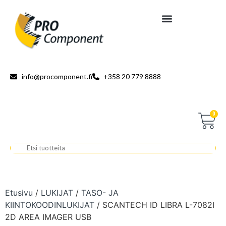
info@procomponent.fi
+358 20 779 8888
0
Etusivu
/
LUKIJAT
/
TASO- JA
KIINTOKOODINLUKIJAT
/ SCANTECH ID LIBRA L-7082I
2D AREA IMAGER USB