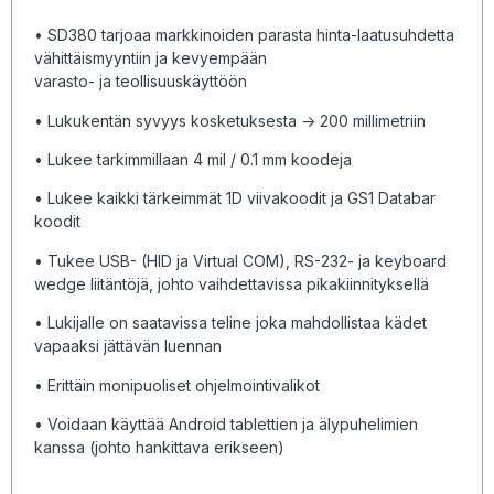
• SD380 tarjoaa markkinoiden parasta hinta-laatusuhdetta
vähittäismyyntiin ja kevyempään
varasto- ja teollisuuskäyttöön
• Lukukentän syvyys kosketuksesta -> 200 millimetriin
• Lukee tarkimmillaan 4 mil / 0.1 mm koodeja
• Lukee kaikki tärkeimmät 1D viivakoodit ja GS1 Databar
koodit
• Tukee USB- (HID ja Virtual COM), RS-232- ja keyboard
wedge liitäntöjä, johto vaihdettavissa pikakiinnityksellä
• Lukijalle on saatavissa teline joka mahdollistaa kädet
vapaaksi jättävän luennan
• Erittäin monipuoliset ohjelmointivalikot
• Voidaan käyttää Android tablettien ja älypuhelimien
kanssa (johto hankittava erikseen)