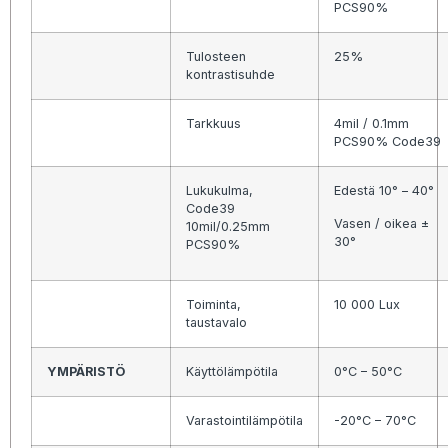
PCS90%
Tulosteen
25%
kontrastisuhde
Tarkkuus
4mil / 0.1mm
PCS90% Code39
Lukukulma,
Edestä 10° – 40°
Code39
Vasen / oikea ±
10mil/0.25mm
30°
PCS90%
Toiminta,
10 000 Lux
taustavalo
YMPÄRISTÖ
Käyttölämpötila
0°C – 50°C
Varastointilämpötila
-20°C – 70°C