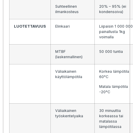
Suhteellinen
20% – 95% (ei
ilmankosteus
kondensoiva)
LUOTETTAVUUS
Elinkaari
Liipaisin 1 000 000
painallusta 1kg
voimalla
MTBF
50 000 tuntia
(laskennallinen)
Väliaikainen
Korkea lämpötila
käyttölämpötila
60°C
Matala lämpötila
-20°C
Väliaikainen
30 minuuttia
työskentelyaika
korkeassa tai
matalassa
lämpötilassa