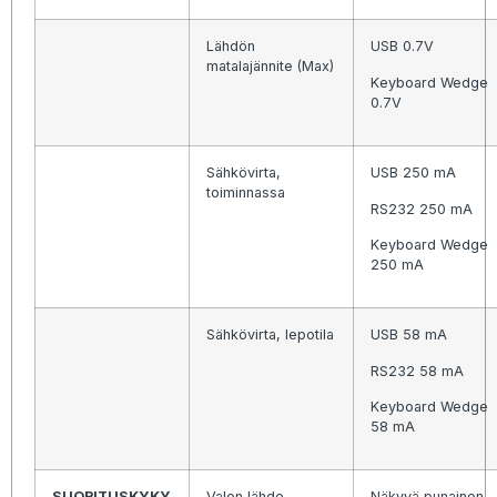
Lähdön
USB 0.7V
matalajännite (Max)
Keyboard Wedge
0.7V
Sähkövirta,
USB 250 mA
toiminnassa
RS232 250 mA
Keyboard Wedge
250 mA
Sähkövirta, lepotila
USB 58 mA
RS232 58 mA
Keyboard Wedge
58 mA
SUORITUSKYKY
Valon lähde
Näkyvä punainen