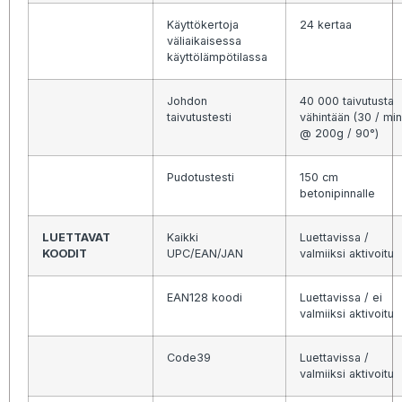
Käyttökertoja
24 kertaa
väliaikaisessa
käyttölämpötilassa
Johdon
40 000 taivutusta
taivutustesti
vähintään (30 / min
@ 200g / 90°)
Pudotustesti
150 cm
betonipinnalle
LUETTAVAT
Kaikki
Luettavissa /
KOODIT
UPC/EAN/JAN
valmiiksi aktivoitu
EAN128 koodi
Luettavissa / ei
valmiiksi aktivoitu
Code39
Luettavissa /
valmiiksi aktivoitu