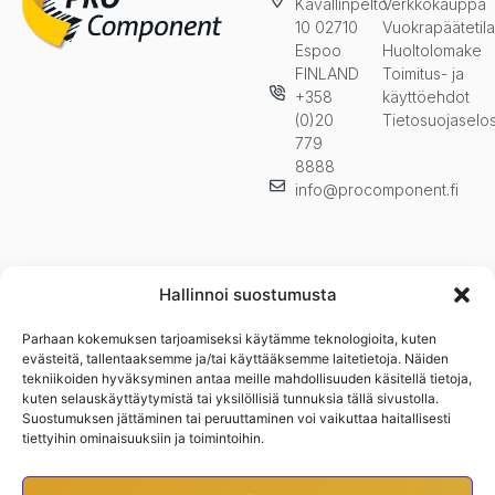
Kavallinpelto
Verkkokauppa
10 02710
Vuokrapäätetil
Espoo
Huoltolomake
FINLAND
Toimitus- ja
+358
käyttöehdot
(0)20
Tietosuojaselo
779
8888
info@procomponent.fi
Hallinnoi suostumusta
Parhaan kokemuksen tarjoamiseksi käytämme teknologioita, kuten
Pysy ajan tasalla ja tilaa uutiskirjeemme. Kuulet ensimmäisenä
evästeitä, tallentaaksemme ja/tai käyttääksemme laitetietoja. Näiden
uutuuksista, kampanjoista ja muista eduistamme.n
tekniikoiden hyväksyminen antaa meille mahdollisuuden käsitellä tietoja,
kuten selauskäyttäytymistä tai yksilöllisiä tunnuksia tällä sivustolla.
Suostumuksen jättäminen tai peruuttaminen voi vaikuttaa haitallisesti
tiettyihin ominaisuuksiin ja toimintoihin.