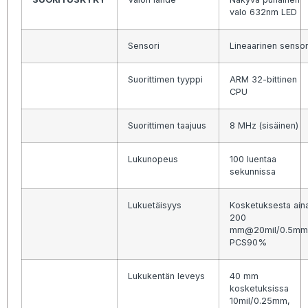
valo 632nm LED
Sensori
Lineaarinen sensor
Suorittimen tyyppi
ARM 32-bittinen
CPU
Suorittimen taajuus
8 MHz (sisäinen)
Lukunopeus
100 luentaa
sekunnissa
Lukuetäisyys
Kosketuksesta ain
200
mm@20mil/0.5mm
PCS90%
Lukukentän leveys
40 mm
kosketuksissa
10mil/0.25mm,