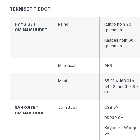
TEKNISET TIEDOT
FYYSISET
Paino
Runko noin 90
OMINAISUUDET
grammaa
Kaapeli noin 60
grammaa
Materiaali
ABS
Mitat
65.01 x 168.01 x
54.92 mm (L x S x
K)
SÄHKÖISET
Jännitteet
USB 5V
OMINAISUUDET
RS232 9V
Keyboard Wedge
5V