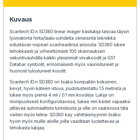
Kuvaus
Scantech ID:n SD380 linear imager käsilukija tarjoaa täysin
lyömätöntä hinta/laatu-suhdetta viimeisintä tekniikka
edustavan nopean scanheadinsa ansiosta. SD380 lukee
tehokkaasti ja virheettömästi 100 skannauksen
sekuntivauhdilla kaikki yleisimmät viivakoodit ja GS1
Databar symbolit, erinomaisesti myös vaurioituneet ja
huonosti tulostuneet koodit.
Scantech ID:n SD380 on lisäksi kompaktin kokoinen,
kevyt, hyvin käteen istuva, pudotustestattu 1.5 metristä ja
lukee myös pieniä 4 mil / 0.1 mm koodeja. Lukija on
monipuolisesti konfiguroitavissa, tukee mm kädet vapaaksi
jättävää automaattista tunnistusta ja sille on saatavissa tätä
varten myös teline. SD380 käy vähittäismyynnin lisäksi
hyvin myös muille aloille joilla vaaditaan luotettavaa ja
tehokasta lukijaa.