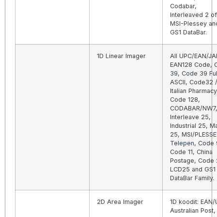
Codabar,
Interleaved 2 of
MSI-Plessey an
GS1 DataBar.
1D Linear Imager
All UPC/EAN/JA
EAN128 Code, 
39, Code 39 Ful
ASCII, Code32 
Italian Pharmacy
Code 128,
CODABAR/NW7
Interleave 25,
Industrial 25, Ma
25, MSI/PLESSE
Telepen, Code 
Code 11, China
Postage, Code 
LCD25 and GS1
DataBar Family.
2D Area Imager
1D koodit: EAN
Australian Post,