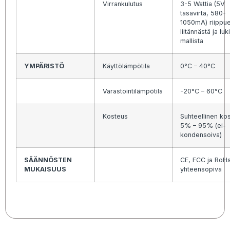
Virrankulutus
3-5 Wattia (5V
tasavirta, 580-
1050mA) riippu
liitännästä ja luk
mallista
YMPÄRISTÖ
Käyttölämpötila
0°C – 40°C
Varastointilämpötila
-20°C – 60°C
Kosteus
Suhteellinen ko
5% – 95% (ei-
kondensoiva)
SÄÄNNÖSTEN
CE, FCC ja RoH
MUKAISUUS
yhteensopiva