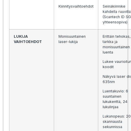
Kiinnitysvaihtoehdot
Seinäkiinnike
kahdella ruuvilla
(Scantech ID SG
yhteensopiva)
LUKIJA
Monisuuntainen
Erittäin tehokas,
VAIHTOEHDOT
laser-lukija
tarkka ja
monisuuntainen
luenta
Lukee vaurioitu
koodit
Näkyvä laser di
635nm
Luentakuvio: 6
suuntainen
lukukenttä, 24
lukulinjaa
Lukunopeus: 2
skannausta
sekunnissa