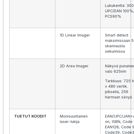
Lukukenttä: 30
UPC/EAN 100%
PCS90%
1D Linear Imager
Smart detect
maksimissaan 
skannausta
sekunnissa
2D Area Imager
Näkyvä punaine
valo 625nm
Tarkkuus: 725 h
x 480 vertik.
pikseliä, 256
harmaan sävyä
TUETUT KOODIT
Monisuuntainen
EAN/UPC/JAN+
laser-lukija
on, ISBN, Code 
EAN128, Code 
Code39, Code3