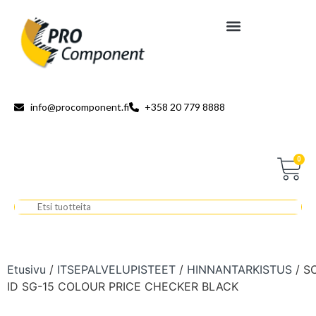
info@procomponent.fi
+358 20 779 8888
0
Etusivu
/
ITSEPALVELUPISTEET
/
HINNANTARKISTUS
/ S
ID SG-15 COLOUR PRICE CHECKER BLACK