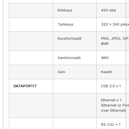
Kirkkaus
450 nitiä
Tarkkuus
320 x 240 pikse
Kuvaformaatit
PNG, JPEG, GIF
BMP
Ääniformaatti
WAV
Ääni
Kaiutin
DATAPORTIT
USB 2.0 x 1
Ethernet x 1
(Ethernet or Po
over Ethernet)
RS-232 x 1