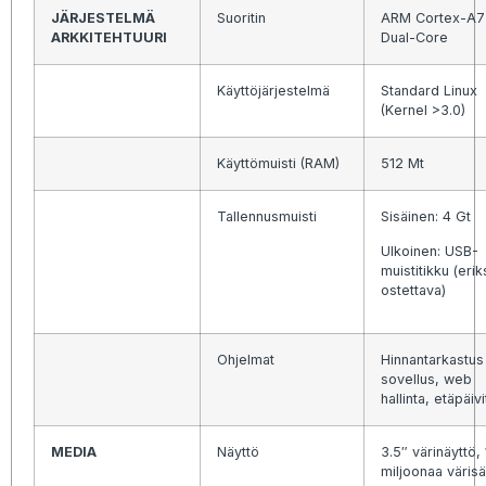
JÄRJESTELMÄ
Suoritin
ARM Cortex-A7
ARKKITEHTUURI
Dual-Core
Käyttöjärjestelmä
Standard Linux
(Kernel >3.0)
Käyttömuisti (RAM)
512 Mt
Tallennusmuisti
Sisäinen: 4 Gt
Ulkoinen: USB-
muistitikku (eri
ostettava)
Ohjelmat
Hinnantarkastus
sovellus, web
hallinta, etäpäiv
MEDIA
Näyttö
3.5″ värinäyttö,
miljoonaa väris