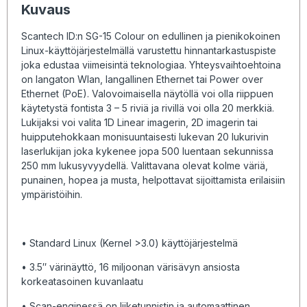
Kuvaus
Scantech ID:n SG-15 Colour on edullinen ja pienikokoinen
Linux-käyttöjärjestelmällä varustettu hinnantarkastuspiste
joka edustaa viimeisintä teknologiaa. Yhteysvaihtoehtoina
on langaton Wlan, langallinen Ethernet tai Power over
Ethernet (PoE). Valovoimaisella näytöllä voi olla riippuen
käytetystä fontista 3 – 5 riviä ja rivillä voi olla 20 merkkiä.
Lukijaksi voi valita 1D Linear imagerin, 2D imagerin tai
huipputehokkaan monisuuntaisesti lukevan 20 lukurivin
laserlukijan joka kykenee jopa 500 luentaan sekunnissa
250 mm lukusyvyydellä. Valittavana olevat kolme väriä,
punainen, hopea ja musta, helpottavat sijoittamista erilaisiin
ympäristöihin.
• Standard Linux (Kernel >3.0) käyttöjärjestelmä
• 3.5″ värinäyttö, 16 miljoonan värisävyn ansiosta
korkeatasoinen kuvanlaatu
• Scan-enginessä on liiketunnistin ja automaattinen