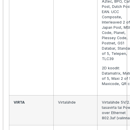
Aztec, BPO, Ca
Post, Dutch Pos
EAN. UCC
Composite,
Interleaved 2 of
Japan Post, MSI
Code, Planet,
Plessey Code,
Postnet, GS1
Databar, Standa
of 5, Telepen,
TLC39
2D koodit:
Datamatrix, Matr
of 5, Maxi 2 of 
Maxicode, QR 
VIRTA
Virtalähde
Virtalähde 5V/2
tasavirta tai Po
over Ethernet
802.3af (valinna