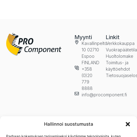
Myynti
Linkit
Kavallinpelto
Verkkokauppa
10 02710
Vuokrapäätetil
Espoo
Huoltolomake
FINLAND
Toimitus- ja
+358
käyttöehdot
(0)20
Tietosuojaselo
779
8888
info@procomponent.fi
Hallinnoi suostumusta
Parhaan kokemuksen tarjoamiseksi käytämme teknologioita, kuten