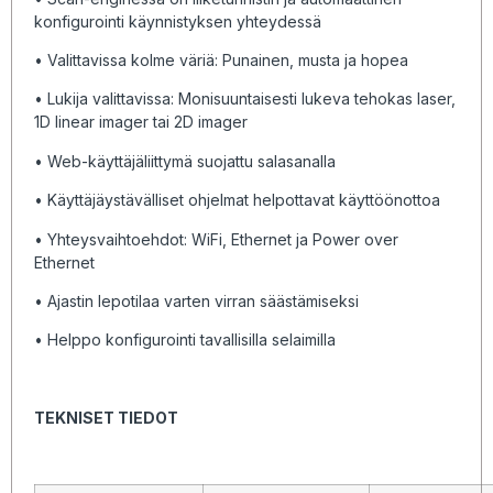
konfigurointi käynnistyksen yhteydessä
• Valittavissa kolme väriä: Punainen, musta ja hopea
• Lukija valittavissa: Monisuuntaisesti lukeva tehokas laser,
1D linear imager tai 2D imager
• Web-käyttäjäliittymä suojattu salasanalla
• Käyttäjäystävälliset ohjelmat helpottavat käyttöönottoa
• Yhteysvaihtoehdot: WiFi, Ethernet ja Power over
Ethernet
• Ajastin lepotilaa varten virran säästämiseksi
• Helppo konfigurointi tavallisilla selaimilla
TEKNISET TIEDOT