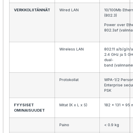
VERKKOLIITÄNNÄT
Wired LAN
10/100Mb Ether
(802.3)
Power over Eth
802.3af (valinna
Wireless LAN
802.11 a/b/g/n/
2.4 GHz ja 5 G
dual-
band (valinnaine
Protokollat
WPA-1/2 Person
Enterprise secur
PSK
FYYSISET
Mitat (K x L x S)
182 x 131 x 95
OMINAISUUDET
Paino
< 0.9 kg