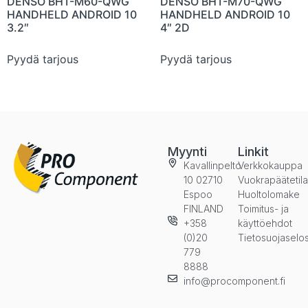
DENSO BHT-M60-QWG
DENSO BHT-M70-QWG
HANDHELD ANDROID 10
HANDHELD ANDROID 10
3.2″
4″ 2D
Pyydä tarjous
Pyydä tarjous
Myynti
Linkit
Kavallinpelto
Verkkokauppa
10 02710
Vuokrapäätetil
Espoo
Huoltolomake
FINLAND
Toimitus- ja
+358
käyttöehdot
(0)20
Tietosuojaselo
779
8888
info@procomponent.fi