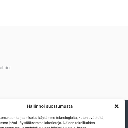
öehdot
Hallinnoi suostumusta
ja muista eduistamme.n
emuksen tarjoamiseksi käytämme teknologioita, kuten evästeitä,
emme ja/tai käyttääksemme laitetietoja. Näiden tekniikoiden
n antaa meille mahdollisuuden käsitellä tietoja, kuten