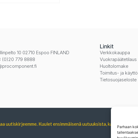
i
Linkit
llinpelto 10 02710 Espoo FINLAND
Verkkokauppa
 (0)20 779 8888
Vuokrapäätetilaus
@procomponent.fi
Huoltolomake
Toimitus- ja käytt
Tietosuojaseloste
tilaa uutiskirjeemme. Kuulet ensimmäisenä uutuuksista, kampanjoista 
Parhaan kok
tallentaaks
hyväksymine