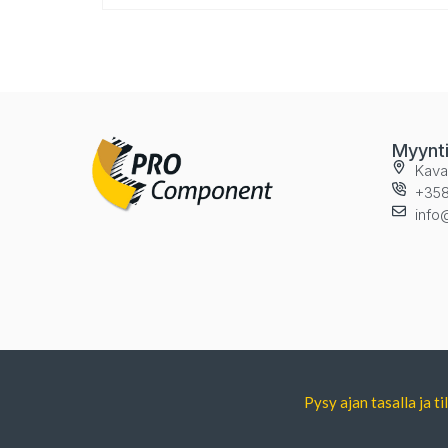
Myynt
Kava
+358
info
Pysy ajan tasalla ja 