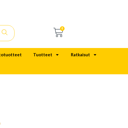
0
totuotteet
Tuotteet
Ratkaisut
)