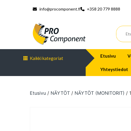
info@procomponent.fi
+358 20 779 8888
Etusivu
V
Kaikki kategoriat
Yhteystiedot
Etusivu
/
NÄYTÖT
/
NÄYTÖT (MONITORIT)
/ 