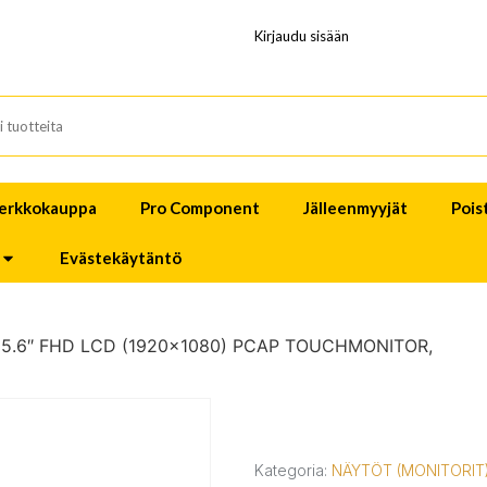
Kirjaudu sisään
erkkokauppa
Pro Component
Jälleenmyyjät
Pois
Evästekäytäntö
15.6″ FHD LCD (1920×1080) PCAP TOUCHMONITOR,
Kategoria:
NÄYTÖT (MONITORIT