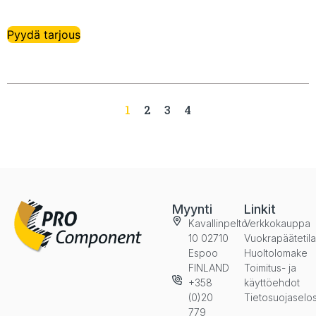
Pyydä tarjous
1
2
3
4
Myynti
Linkit
Kavallinpelto
Verkkokauppa
10 02710
Vuokrapäätetil
Espoo
Huoltolomake
FINLAND
Toimitus- ja
+358
käyttöehdot
(0)20
Tietosuojaselo
779