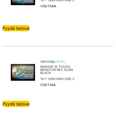
10.1" 1280x800 USB-C
C3QT2AA
Pyydä tarjous
Valmistaja:
HP Inc
ENGAGE 10 TOUCH
MONITOR NFC SCAN
BLACK
10.1" 1280x800 USB-C
C3QT1AA
Pyydä tarjous