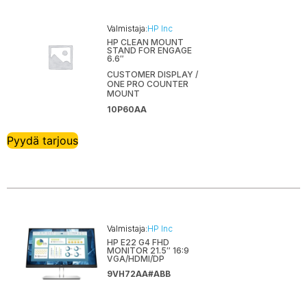
Valmistaja:
HP Inc
HP CLEAN MOUNT
STAND FOR ENGAGE
6.6″
CUSTOMER DISPLAY /
ONE PRO COUNTER
MOUNT
10P60AA
Pyydä tarjous
Valmistaja:
HP Inc
HP E22 G4 FHD
MONITOR 21.5″ 16:9
VGA/HDMI/DP
9VH72AA#ABB