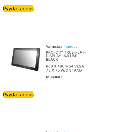
Pyydä tarjous
Valmistaja:
Poindus
PRO-C 7″ TRUE-FLAT-
DISPLAY 16:9 USB
BLACK
800 X 480 IP54 VESA
75 X 75 W/O STAND
M363NC
Pyydä tarjous