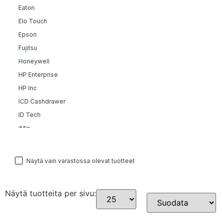
Eaton
Elo Touch
Epson
Fujitsu
Honeywell
HP Enterprise
HP Inc
ICD Cashdrawer
ID Tech
iMin
Kingston
Labelmate
Näytä vain varastossa olevat tuotteet
Metapace
Microsoft
Näytä tuotteita per sivu:
Newland
Sort Products
Nordic ID
OmniKey