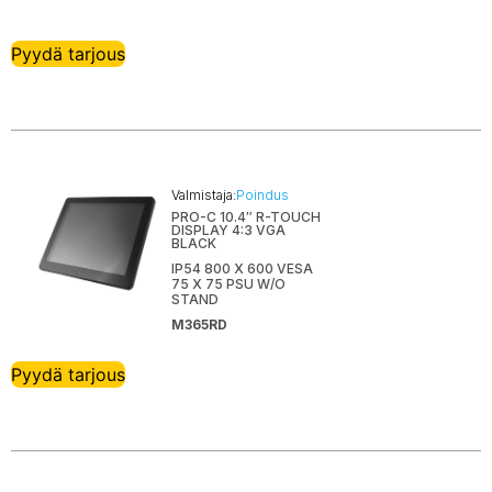
TPG Cognitive
TSC
Pyydä tarjous
Unitech
Urovo
Western Digital
Zebra
Zyxel
Valmistaja:
Poindus
PRO-C 10.4″ R-TOUCH
DISPLAY 4:3 VGA
BLACK
IP54 800 X 600 VESA
75 X 75 PSU W/O
STAND
M365RD
Pyydä tarjous