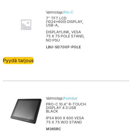
Opticon
Valmistaja:
Pro-C
Poindus
7″ TFT LCD
(1024×600) DISPLAY,
Point Mobile
USB-A,
Poly
DISPLAYLINK, VESA
75 X 75 POLE STAND,
Preh Keytec
NO PSU
LBU-SD700F-POLE
Pro-C
Sato
Pyydä tarjous
Scantech-ID
SNBC
SpacePole
Star Micronics
Targus
Valmistaja:
Poindus
Technoware
PRO-C 10.4″ R-TOUCH
DISPLAY 4:3 USB
BLACK
Teltonika
IP54 800 X 600 VESA
Toshiba
75 X 75 W/O STAND
TP-Link
M365RC