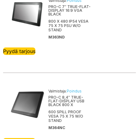
Valmistaja:
Poindus
PRO-C 7″ TRUE-FLAT-
DISPLAY 16:9 VGA
BLACK
800 X 480 IP54 VESA
75 X 75 PSU W/O
STAND
M363ND
Pyydä tarjous
Valmistaja:
Poindus
PRO-C 8,4″ TRUE-
FLAT-DISPLAY USB
BLACK 800 X
600 SPILL PROOF
VESA 75 X 75 W/O
STAND
M364NC