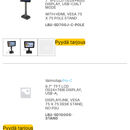
7″ IPS LCD (1024×600)
DISPLAY, USB-C/ALT
MODE
WITH HDMI, VESA 75
X 75 POLE STAND
LBU-SD700J-C-POLE
Pyydä tarjous
+2
Valmistaja:
Pro-C
9.7″ TFT LCD
(1024×768) DISPLAY,
USB-A,
DISPLAYLINK, VESA
75 X 75 DESK STAND,
NO PSU
LBU-SD1000S-
STAND
Pyydä tarjous