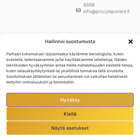
8888
info@procomponent.fi
Hallinnoi suostumusta
Parhaan kokemuksen tarjoamiseksi käytämme teknologioita, kuten
Pysy ajan tasalla ja tilaa uutiskirjeemme. Kuulet ensimmäisenä
evästeitä, tallentaaksemme ja/tai käyttääksemme laitetietoja. Näiden
uutuuksista, kampanjoista ja muista eduistamme.n
tekniikoiden hyväksyminen antaa meille mahdollisuuden käsitellä tietoja,
kuten selauskäyttäytymistä tai yksilöllisiä tunnuksia tällä sivustolla.
Suostumuksen jättäminen tai peruuttaminen voi vaikuttaa haitallisesti
tiettyihin ominaisuuksiin ja toimintoihin.
Hyväksy
Kiellä
Näytä asetukset
Pro Component © 2025. All right reserved