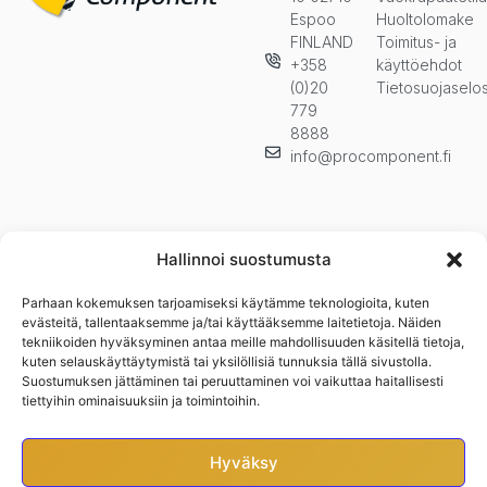
Espoo
Huoltolomake
FINLAND
Toimitus- ja
+358
käyttöehdot
(0)20
Tietosuojaselo
779
8888
info@procomponent.fi
Hallinnoi suostumusta
Parhaan kokemuksen tarjoamiseksi käytämme teknologioita, kuten
Pysy ajan tasalla ja tilaa uutiskirjeemme. Kuulet ensimmäisenä
evästeitä, tallentaaksemme ja/tai käyttääksemme laitetietoja. Näiden
uutuuksista, kampanjoista ja muista eduistamme.n
tekniikoiden hyväksyminen antaa meille mahdollisuuden käsitellä tietoja,
kuten selauskäyttäytymistä tai yksilöllisiä tunnuksia tällä sivustolla.
Suostumuksen jättäminen tai peruuttaminen voi vaikuttaa haitallisesti
tiettyihin ominaisuuksiin ja toimintoihin.
Hyväksy