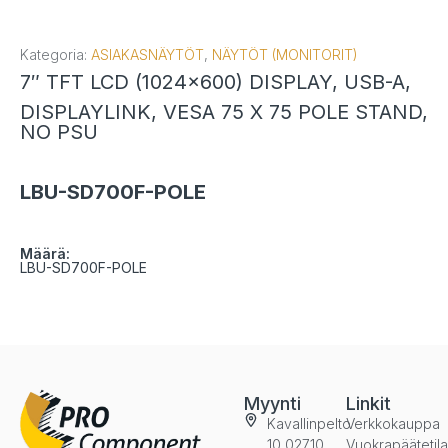
Kategoria:
ASIAKASNÄYTÖT
,
NÄYTÖT (MONITORIT)
7″ TFT LCD (1024×600) DISPLAY, USB-A,
DISPLAYLINK, VESA 75 X 75 POLE STAND,
NO PSU
LBU-SD700F-POLE
Määrä:
LBU-SD700F-POLE
Myynti
Linkit
Kavallinpelto
Verkkokauppa
10 02710
Vuokrapäätetil