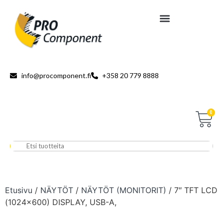
info@procomponent.fi
+358 20 779 8888
0
Etusivu
/
NÄYTÖT
/
NÄYTÖT (MONITORIT)
/ 7″ TFT LCD
(1024×600) DISPLAY, USB-A,