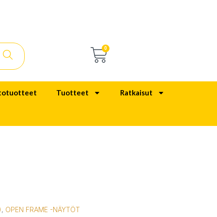
0
totuotteet
Tuotteet
Ratkaisut
)
,
OPEN FRAME -NÄYTÖT