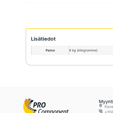
Lisätiedot
Paino
9 kg (kilogramma)
Myynt
Kava
+358