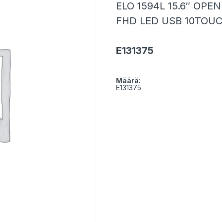
ELO 1594L 15.6″ OP
FHD LED USB 10TOU
E131375
Määrä:
E131375