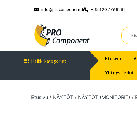
info@procomponent.fi
+358 20 779 8888
Etusivu
V
Kaikki kategoriat
Yhteystiedot
Etusivu
/
NÄYTÖT
/
NÄYTÖT (MONITORIT)
/ 