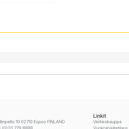
i
Linkit
llinpelto 10 02710 Espoo FINLAND
Verkkokauppa
 (0)20 779 8888
Vuokrapäätetilaus