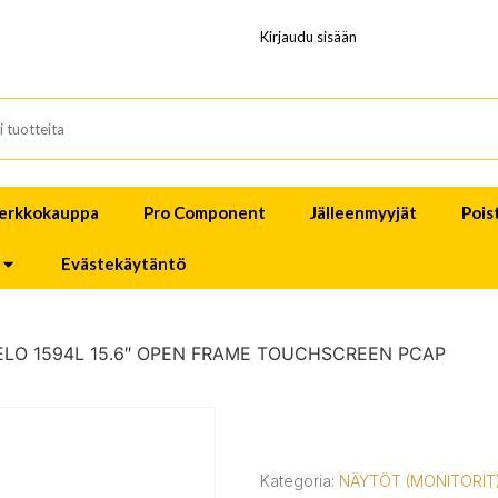
Kirjaudu sisään
erkkokauppa
Pro Component
Jälleenmyyjät
Pois
Evästekäytäntö
ELO 1594L 15.6″ OPEN FRAME TOUCHSCREEN PCAP
Kategoria:
NÄYTÖT (MONITORIT