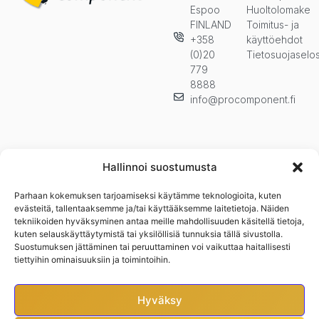
Espoo
Huoltolomake
FINLAND
Toimitus- ja
+358
käyttöehdot
(0)20
Tietosuojaselo
779
8888
info@procomponent.fi
Hallinnoi suostumusta
Parhaan kokemuksen tarjoamiseksi käytämme teknologioita, kuten
Pysy ajan tasalla ja tilaa uutiskirjeemme. Kuulet ensimmäisenä
evästeitä, tallentaaksemme ja/tai käyttääksemme laitetietoja. Näiden
uutuuksista, kampanjoista ja muista eduistamme.n
tekniikoiden hyväksyminen antaa meille mahdollisuuden käsitellä tietoja,
kuten selauskäyttäytymistä tai yksilöllisiä tunnuksia tällä sivustolla.
Suostumuksen jättäminen tai peruuttaminen voi vaikuttaa haitallisesti
tiettyihin ominaisuuksiin ja toimintoihin.
Hyväksy