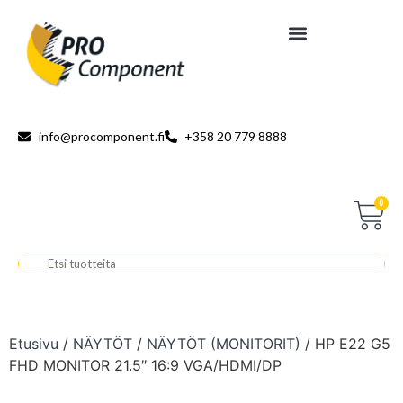
info@procomponent.fi
+358 20 779 8888
0
Etusivu
/
NÄYTÖT
/
NÄYTÖT (MONITORIT)
/ HP E22 G5
FHD MONITOR 21.5″ 16:9 VGA/HDMI/DP