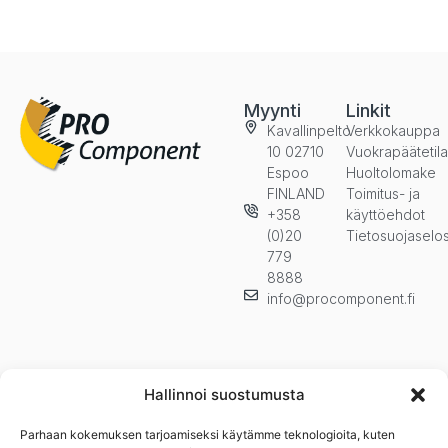
Myynti
Linkit
Kavallinpelto
Verkkokauppa
10 02710
Vuokrapäätetil
Espoo
Huoltolomake
FINLAND
Toimitus- ja
+358
käyttöehdot
(0)20
Tietosuojaselo
779
8888
info@procomponent.fi
Hallinnoi suostumusta
Parhaan kokemuksen tarjoamiseksi käytämme teknologioita, kuten
Pysy ajan tasalla ja tilaa uutiskirjeemme. Kuulet ensimmäisenä